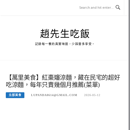
Skip
to
content
趙先生吃飯
記錄每一餐的真實味道，少踩雷多享受。
【萬里美食】紅棗嬸涼麵，藏在民宅的超好
吃涼麵，每年只賣幾個月推薦(菜單)
北部美食
LUPANDA0614@GMAIL.COM
2026-05-12