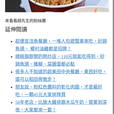
來看看趙先生的粉絲團
延伸閱讀
超便宜活魚餐廳，一堆人包遊覽車來吃，砂鍋
魚頭、 鄉村油雞都是招牌！
總統御廚開的熱炒店，110元就能吃得到，砂
鍋魚頭、豬腳、菜圃蛋都必點
很多人不知道的超美田中央餐廳，東西好吃，
還可以稻田旁散步！
朋友說，粉紅色醬料的彰化肉圓，才是最好
吃，一顆45元大家排隊買
50年老店，比臉大雞排跟木瓜牛奶，營業到深
夜，大家都來一套！