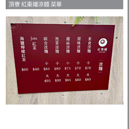
頂寮 紅棗嬸涼麵 菜單