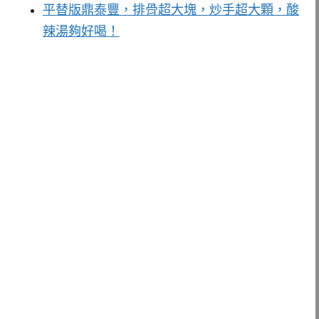
平替版鼎泰豐，排骨超大塊，炒手超大顆，酸
辣湯夠好喝！