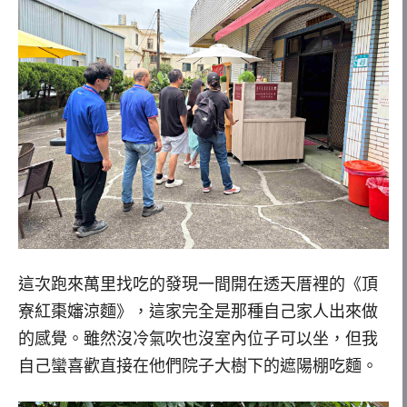
這次跑來萬里找吃的發現一間開在透天厝裡的《頂
寮紅棗嬸涼麵》，這家完全是那種自己家人出來做
的感覺。雖然沒冷氣吹也沒室內位子可以坐，但我
自己蠻喜歡直接在他們院子大樹下的遮陽棚吃麵。