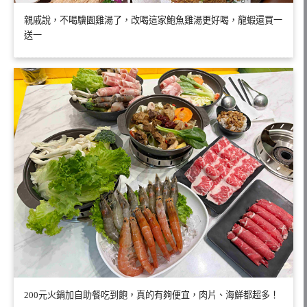
親戚說，不喝驥園雞湯了，改喝這家鮑魚雞湯更好喝，龍蝦還買一
送一
200元火鍋加自助餐吃到飽，真的有夠便宜，肉片、海鮮都超多！