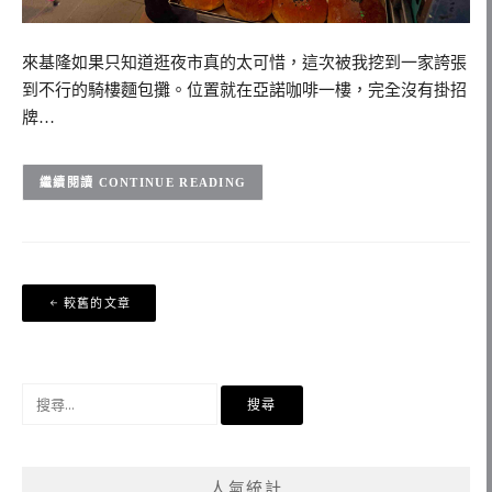
來基隆如果只知道逛夜市真的太可惜，這次被我挖到一家誇張
到不行的騎樓麵包攤。位置就在亞諾咖啡一樓，完全沒有掛招
牌…
CONTINUE READING
文
較舊的文章
章
導
覽
搜
尋
關
鍵
人氣統計
字: