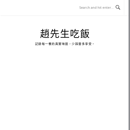
Skip
to
content
趙先生吃飯
記錄每一餐的真實味道，少踩雷多享受。