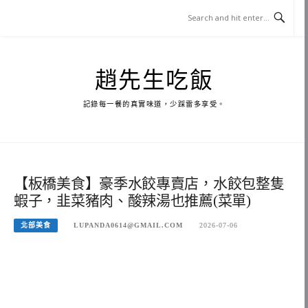
Skip
to
content
趙先生吃飯
記錄每一餐的真實味道，少踩雷多享受。
【板橋美食】豪季水餃專賣店，水餃包整隻
蝦子，韭菜豬肉、酸辣湯也推薦(菜單)
北部美食
LUPANDA0614@GMAIL.COM
2026-07-06