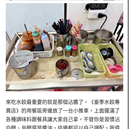
來吃水餃最重要的就是那個沾醬了，《豪季水餃專
賣店》的用餐區旁邊放了一台小推車，上面擺滿了
各種調味料跟餐具讓大家自己拿。不管你是習慣沾
白醋、烏醋還是醬油，這邊都可以自己調配，我還