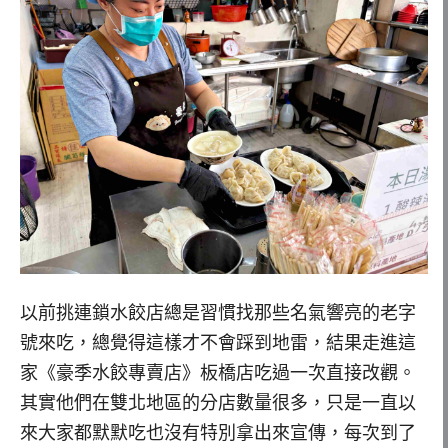
以前挑連鎖水餃店總是習慣找那些名氣響亮的老字
號來吃，總覺得這樣才不會踩到地雷，結果走進這
家《豪季水餃專賣店》板橋店吃過一次直接改觀。
其實他們在雙北地區的分店數量很多，只是一直以
來大家都默默吃也沒有特別拿出來宣傳，每次到了