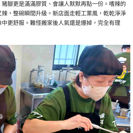
，豬腳更是滿滿膠質、會讓人默默再點一份。嗜辣的
又辣，整碗瞬間升級。新店面走輕工業風，乾乾淨淨
像中更舒服。難怪搬家後人氣還是爆掉，完全有理