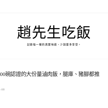
趙先生吃飯
記錄每一餐的真實味道，少踩雷多享受。
00碗認證的大份量滷肉飯，腿庫、豬腳都推
7-08