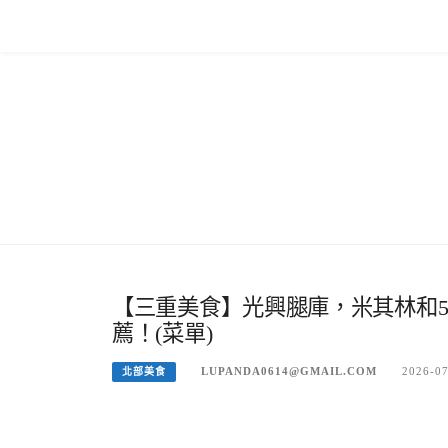
Skip
to
content
【三重美食】光興腿庫，米其林和5
薦！(菜單)
LUPANDA0614@GMAIL.COM
2026-0
北部美食