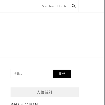
搜
尋
關
鍵
人氣統計
字:
今日人氣：248,674