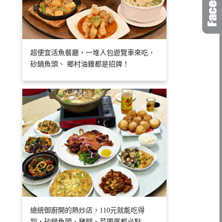
超便宜活魚餐廳，一堆人包遊覽車來吃，
砂鍋魚頭、 鄉村油雞都是招牌！
總統御廚開的熱炒店，110元就能吃得
到，砂鍋魚頭、豬腳、菜圃蛋都必點