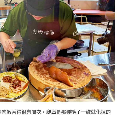
滷肉飯香得很有層次，腿庫是那種筷子一碰就化掉的