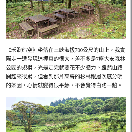
《禾煦熊空》坐落在三峽海拔700公尺的山上，我實
際走一遭發現這裡真的很大，差不多是7座大安森林
公園的規模，光是走完就要花不少體力。雖然山路
開起來很累，但看到那片高聳的杉林跟層次感分明
的茶園，心情就變得很平靜，不會覺得白跑一趟。