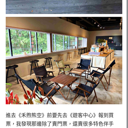
進去《禾煦熊空》前要先去《遊客中心》報到買
票，我發現那邊除了賣門票，還賣很多特色伴手