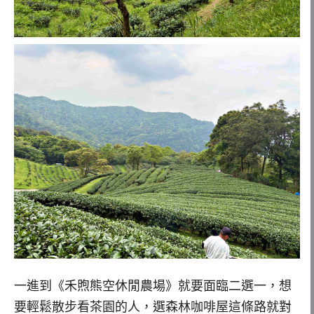
一進到《禾煦熊空休閒農場》就要面臨二選一，想
要輕鬆散步看茶園的人，選森林咖啡屋這條路就對