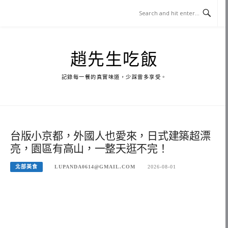
Skip
to
content
趙先生吃飯
記錄每一餐的真實味道，少踩雷多享受。
台版小京都，外國人也愛來，日式建築超漂
亮，園區有高山，一整天逛不完！
北部美食
LUPANDA0614@GMAIL.COM
2026-08-01