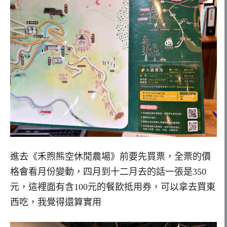
進去《禾煦熊空休閒農場》前要先買票，全票的價
格會看月份變動，四月到十二月去的話一張是350
元，這裡面有含100元的餐飲抵用券，可以拿去買東
西吃，我覺得還算實用