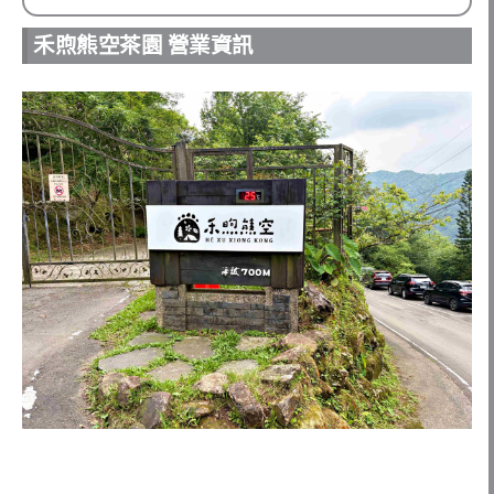
禾煦熊空茶園 營業資訊