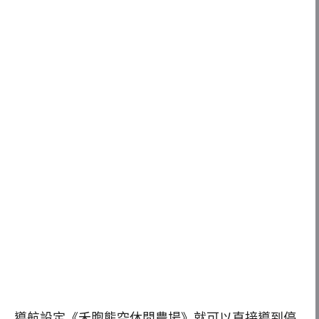
導航設定《禾煦熊空休閒農場》就可以直接導到停