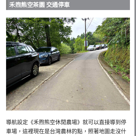
禾煦熊空茶園 交通停車
導航設定《禾煦熊空休閒農場》就可以直接導到停
車場，這裡現在是台灣農林的點，照著地圖走沒什