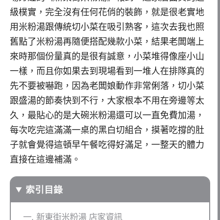
級樸實，完全沒有任何花俏的裝飾，就是很老實地
用米粉湯跟傳統切小菜在吸引熟客，這次去我也照
舊點了米粉湯再隨便搭配幾款小菜，結果老闆端上
來時那個份量真的是很有誠意，小菜堆得像座小山
一樣，而且你如果去到現場看到一堆人在排隊真的
先不要被嚇跑，因為老闆娘動作非常俐落，切小菜
跟盛湯的節奏快到不行，大家根本不用在旁邊等太
久，最貼心的是大碗米粉湯還可以一直免費加湯，
每次吃完這滿滿一桌的黑白切組合，摸著吃撐的肚
子就會覺得這頓早午餐吃得好滿足，一整天的體力
直接在這邊補滿。
索引目錄
新東街米粉湯 店家資訊