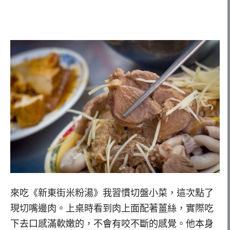
來吃《新東街米粉湯》我習慣切盤小菜，這次點了
現切嘴邊肉。上桌時看到肉上面配著薑絲，實際吃
下去口感滿軟嫩的，不會有咬不斷的感覺。他本身