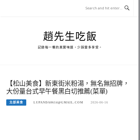
Skip
to
content
趙先生吃飯
記錄每一餐的真實味道，少踩雷多享受。
【松山美食】新東街米粉湯，無名無招牌，
大份量台式早午餐黑白切推薦(菜單)
北部美食
LUPANDA0614@GMAIL.COM
2026-06-16