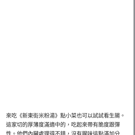
來吃《新東街米粉湯》點小菜也可以試試看生腸。
這家切的厚薄度滿適中的，吃起來帶有脆度跟彈
性。他們內臟處理得不錯，沒有腥味這點滿加分