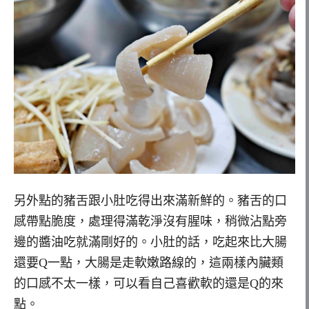
另外點的豬舌跟小肚吃得出來滿新鮮的。豬舌的口
感帶點脆度，處理得滿乾淨沒有腥味，稍微沾點旁
邊的醬油吃就滿剛好的。小肚的話，吃起來比大腸
還要Q一點，大腸是走軟嫩路線的，這兩樣內臟類
的口感不太一樣，可以看自己喜歡軟的還是Q的來
點。