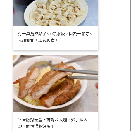
有一桌竟然點了500顆水餃，因為一顆才3
元超便宜！現包現煮！
平替版鼎泰豐，排骨超大塊，炒手超大
顆，酸辣湯夠好喝！