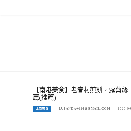
Skip
to
content
【南港美食】老眷村煎餅，蘿蔔絲
薦(推薦)
LUPANDA0614@GMAIL.COM
2026-0
北部美食