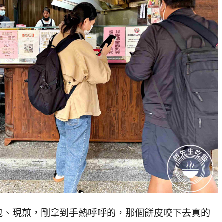
包、現煎，剛拿到手熱呼呼的，那個餅皮咬下去真的