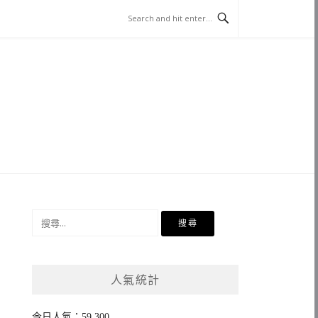
搜
尋
關
鍵
人氣統計
字:
今日人氣：59,300