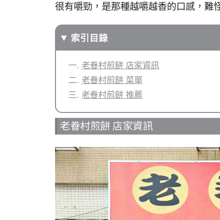
很有嚼勁，是那種越嚼越香的口感，難
索引目錄
老眷村煎餅 店家資訊
老眷村煎餅 菜單
老眷村煎餅 推薦
老眷村煎餅 店家資訊