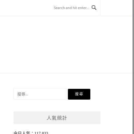
搜
尋
關
鍵
人氣統計
字:
今日人氣：117,833