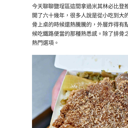
今天聊聊鹽埕區這間拿過米其林必比登
開了六十幾年，很多人說是從小吃到大
骨上桌的時候還熱騰騰的，外層炸得有
候吃鐵路便當的那種熟悉感。除了排骨
熱門選項。