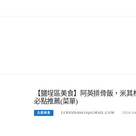
Skip
to
content
【鹽埕區美食】阿英排骨飯，米其
必點推薦(菜單)
LUPANDA0614@GMAIL.COM
2026-0
北部美食