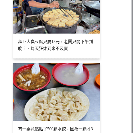
超巨大臭豆腐只要15元，老闆只開下午到
晚上，每天狂炸到來不及賣！
有一桌竟然點了500顆水餃，因為一顆才3