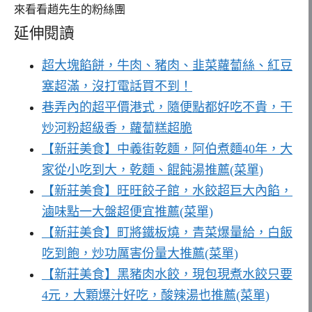
來看看趙先生的粉絲團
延伸閱讀
超大塊餡餅，牛肉、豬肉、韭菜蘿蔔絲、紅豆
塞超滿，沒打電話買不到！
巷弄內的超平價港式，隨便點都好吃不貴，干
炒河粉超級香，蘿蔔糕超脆
【新莊美食】中義街乾麵，阿伯煮麵40年，大
家從小吃到大，乾麵、餛飩湯推薦(菜單)
【新莊美食】旺旺餃子館，水餃超巨大內餡，
滷味點一大盤超便宜推薦(菜單)
【新莊美食】町將鐵板燒，青菜爆量給，白飯
吃到飽，炒功厲害份量大推薦(菜單)
【新莊美食】黑豬肉水餃，現包現煮水餃只要
4元，大顆爆汁好吃，酸辣湯也推薦(菜單)