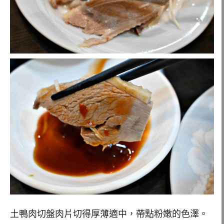
土鴨肉切盤肉片切得厚薄適中，帶點粉嫩的色澤。