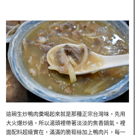
這碗生炒鴨肉羹喝起來就是那種正宗台灣味，先用
大火爆炒過，所以湯頭裡帶著淡淡的焦香鍋氣。裡
面配料超級實在，滿滿的脆筍絲加上鴨肉片，每一