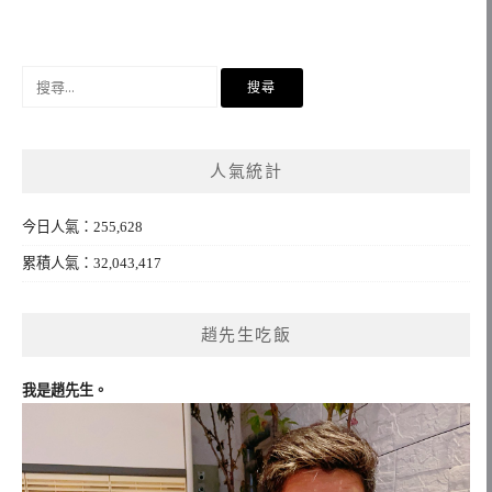
搜
尋
關
鍵
人氣統計
字:
今日人氣：255,628
累積人氣：32,043,417
趙先生吃飯
我是趙先生。