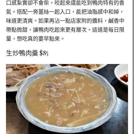
口感紮實卻不會柴，咬起來還能吃到鴨肉特有的香
氣。搭配一旁薑絲一起入口，能把油脂感中和掉，
味道更清爽。如果再沾一點店家附的醬料，鹹香中
帶點微甜，讓鴨肉吃起來更有層次。這道是每日限
量，想吃真的要早點來。
生炒鴨肉羹 $85