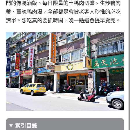
門的像鴨滷飯、每日限量的土鴨肉切盤、生炒鴨肉
羹、薑絲鴨肉湯，全部都是會被老客人秒推的必吃
清單。想吃真的要抓時間，晚一點還會提早賣完。
索引目錄