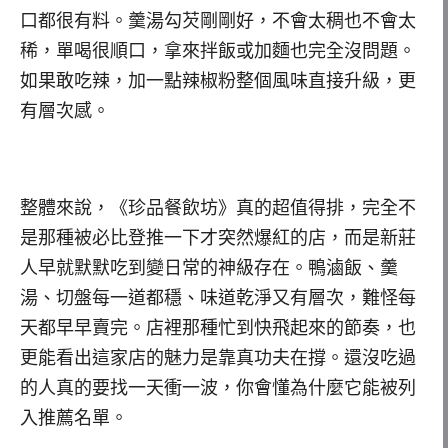
口都很有料。羹湯勾芡剛剛好，不會太稠也不會太
稀，單喝很順口，拿來拌飯或加麵也完全沒問題。
如果敢吃辣，加一點辣椒粉整個風味直接升級，更
有層次感。
整體來說，《珍品餐飲坊》真的超值得排，完全不
是那種被必比登推一下才突然爆紅的店，而是新莊
人早就默默吃到變日常的神級存在。鴨滷飯、羹
湯、切盤每一道都穩、味道乾淨又有層次，難怪每
天都早早賣完。店裡那種忙到快飛起來的節奏，也
更能看出這家店的魅力是靠真功夫在撐。還沒吃過
的人真的要找一天衝一波，你會懂為什麼它能被列
入推薦名單。