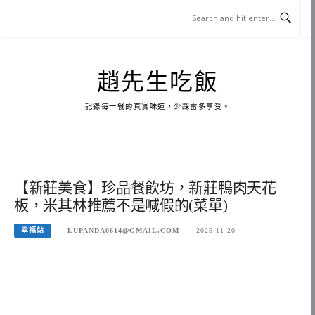
Skip
to
content
趙先生吃飯
記錄每一餐的真實味道，少踩雷多享受。
【新莊美食】珍品餐飲坊，新莊鴨肉天花
板，米其林推薦不是喊假的(菜單)
幸福站
LUPANDA0614@GMAIL.COM
2025-11-20