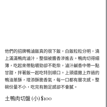
他們的招牌鴨滷飯真的很下飯，白飯粒粒分明，澆
上滿滿鴨肉滷汁，整個被醬香滲進去。鴨肉切得細
薄，吃起來帶點嚼勁卻不乾柴，滷汁鹹香中帶一點
甘甜，拌著飯一起吃特別順口。上頭還撒上炸過的
鴨油蔥酥，增添酥脆香氣，每一口都有層次感。整
碗份量不小，吃完有飽足感卻不會膩。
土鴨肉切盤 (小) $100