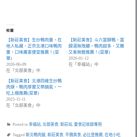
相關
【新莊美食】生炒鴨肉羹，在
【新莊美食】斗六當歸鴨，當
地人私藏，正宗北港口味鴨肉
歸湯無限續，鴨肉超多，又嫩
羹，口味厲害便宜推薦！(菜
又香無敵推薦！(菜單)
單)
2026-01-12
2026-06-09
在「幸福站」中
在「北部美食」中
【新莊美食】北港四維生炒鴨
肉焿，鴨肉厚實又帶鍋氣，一
吃上癮推薦(菜單)
2025-11-11
在「北部美食」中
Posted in
幸福站
,
北部美食
,
新莊站
,
愛食記收錄專用
Tagged
新北鴨肉飯
,
新莊美食
,
平價美食
,
必比登推薦
,
在地小吃