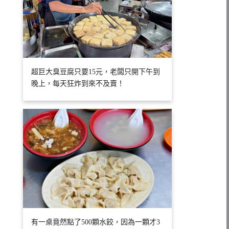
超巨大臭豆腐只要15元，老闆只開下午到
晚上，每天狂炸到來不及賣！
有一桌竟然點了500顆水餃，因為一顆才3