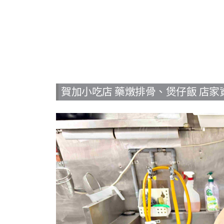
賀加小吃店 藥燉排骨、煲仔飯 店家