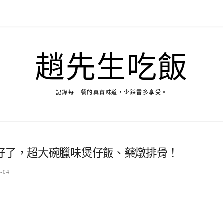
趙先生吃飯
記錄每一餐的真實味道，少踩雷多享受。
治好了，超大碗臘味煲仔飯、藥燉排骨！
8-04