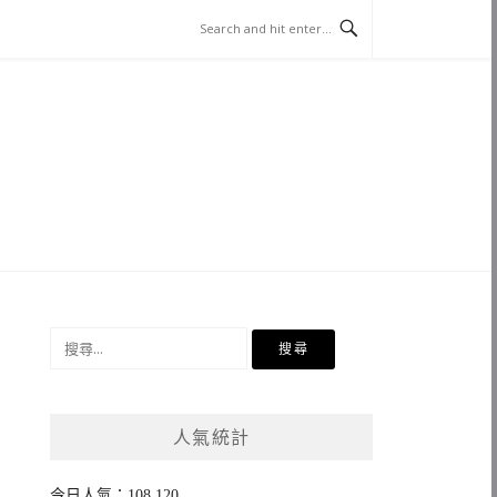
搜
尋
關
鍵
人氣統計
字:
今日人氣：108,120