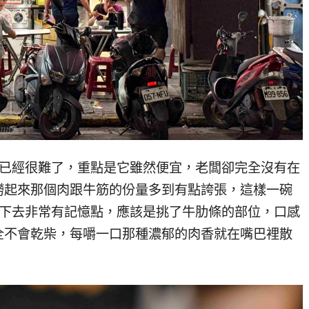
麵已經很難了，重點是它雖然便宜，老闆卻完全沒有在
撈起來那個肉跟牛筋的份量多到有點誇張，這樣一碗
咬下去非常有記憶點，應該是挑了牛肋條的部位，口感
全不會乾柴，每嚼一口那種濃郁的肉香就在嘴巴裡散