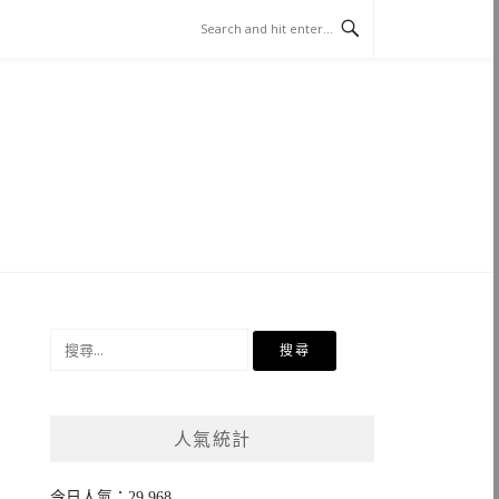
搜
尋
關
鍵
人氣統計
字:
今日人氣：29,968