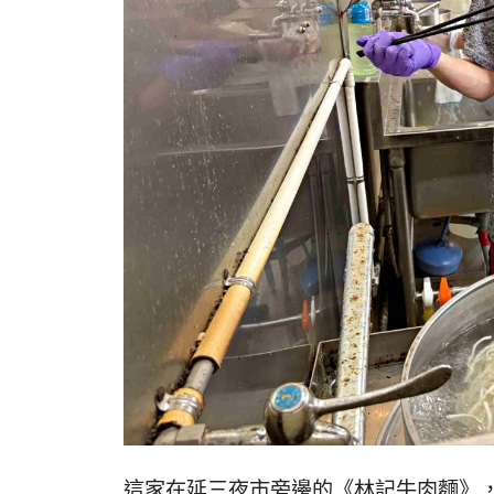
這家在延三夜市旁邊的《林記牛肉麵》