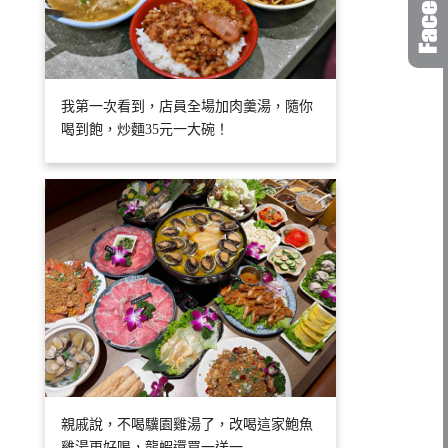
我第一次看到，店員全場加肉羹湯，隨你
喝到飽，炒麵35元一大碗！
親戚說，不喝驥園雞湯了，改喝這家鮑魚
雞湯更好喝，龍蝦還買一送一