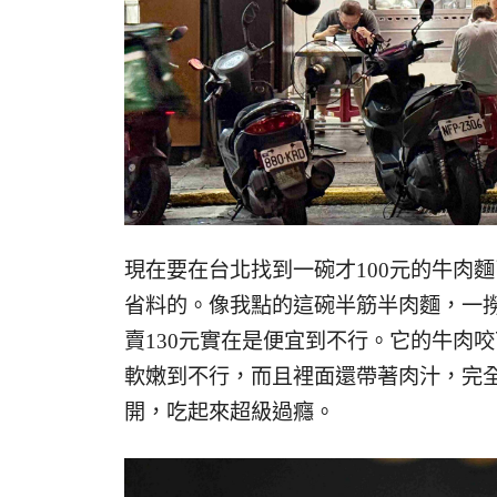
現在要在台北找到一碗才100元的牛肉
省料的。像我點的這碗半筋半肉麵，一
賣130元實在是便宜到不行。它的牛肉
軟嫩到不行，而且裡面還帶著肉汁，完
開，吃起來超級過癮。