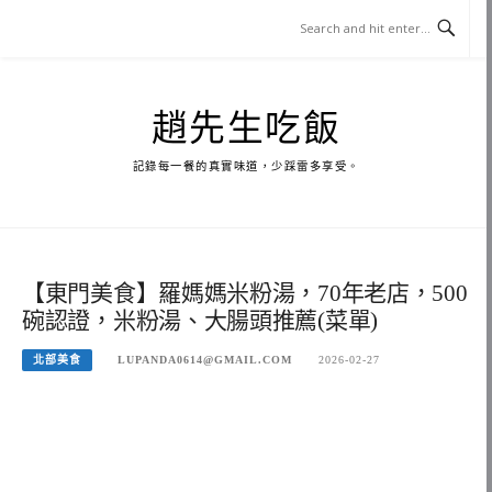
Skip
to
content
趙先生吃飯
記錄每一餐的真實味道，少踩雷多享受。
【東門美食】羅媽媽米粉湯，70年老店，500
碗認證，米粉湯、大腸頭推薦(菜單)
北部美食
LUPANDA0614@GMAIL.COM
2026-02-27