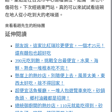
傷荷包，下次經過東門站，真的可以來試試看這碗
在地人從小吃到大的老味道。
來看看趙先生的粉絲團
延伸閱讀
朋友說，這家比紅瑞珍更便宜，一個才25元！
還有麵包也超好吃
390元吃到飽，挑戰全台最便宜，水果、海
鮮、熟食一堆根本吃不完！
懸崖上的熱炒店，別隨便上去，風景太美，東
西太好吃，捨不得回家！
超便宜活魚餐廳，一堆人包遊覽車來吃，砂鍋
魚頭、 鄉村油雞都是招牌！
總統御廚開的熱炒店，110元就能吃得到，砂