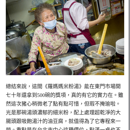
總結來說，這間《羅媽媽米粉湯》能在東門市場開
七十年還拿到500碗的獎項，真的有它的實力在。雖
然這次豬心稍微老了點有點可惜，但瑕不掩瑜啦。
光是那碗湯頭濃郁的細米粉，配上處理超乾淨的大
腸頭跟吸飽湯汁的油豆腐，就值得為了它專程來一
趟。重點是在台北市中心這種價位，點滿一桌也不