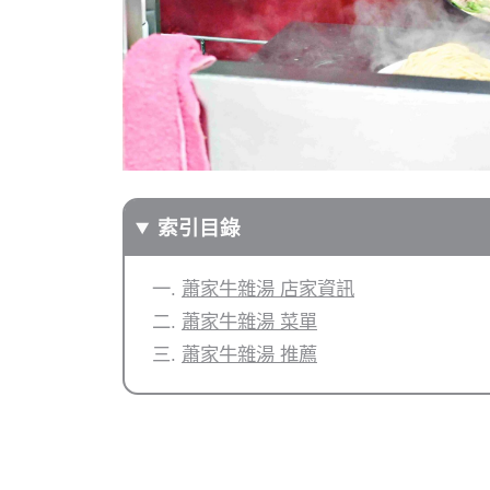
索引目錄
蕭家牛雜湯 店家資訊
蕭家牛雜湯 菜單
蕭家牛雜湯 推薦