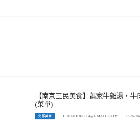
Skip
to
content
【南京三民美食】蕭家牛雜湯，牛
(菜單)
LUPANDA0614@GMAIL.COM
2026-0
北部美食