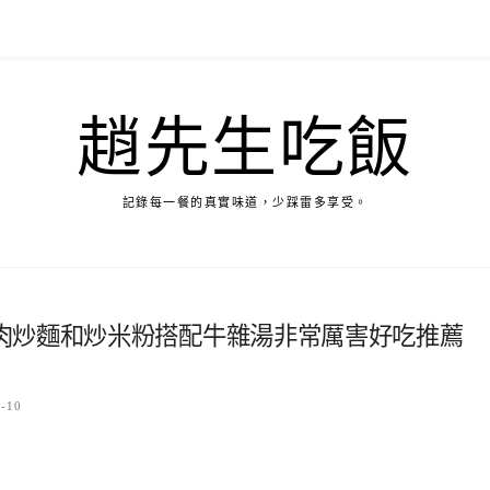
趙先生吃飯
記錄每一餐的真實味道，少踩雷多享受。
肉炒麵和炒米粉搭配牛雜湯非常厲害好吃推薦
6-10