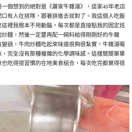
一個想到的絕對是《蕭家牛雜湯》，這家40年老店
門口有人在排隊，跟著排進去就對了。我這個人吃飯
來這裡我根本不用動腦，每次都是直接點我的固定班
肉炒麵，然後一定要再配一碗料給得剛剛好的牛雜
有變過，牛肉炒麵吃起來味道很夠很紮實，牛雜湯喝
味，完全沒有那種複雜的化學調味感。這樣簡簡單單
歡也吃得很習慣的在地美食組合，每次吃完都覺得很