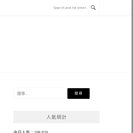
搜
尋
關
鍵
人氣統計
字:
今日人氣：198,829