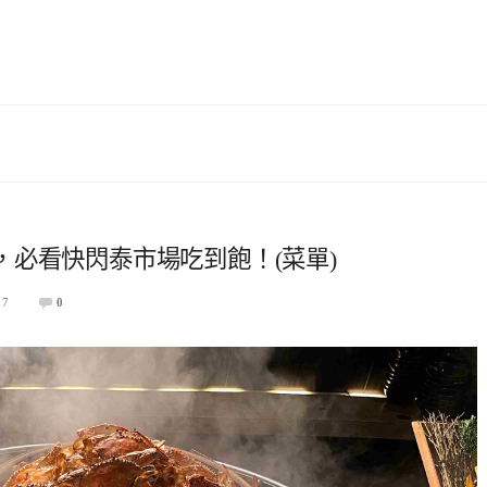
必看快閃泰市場吃到飽！(菜單)
27
0