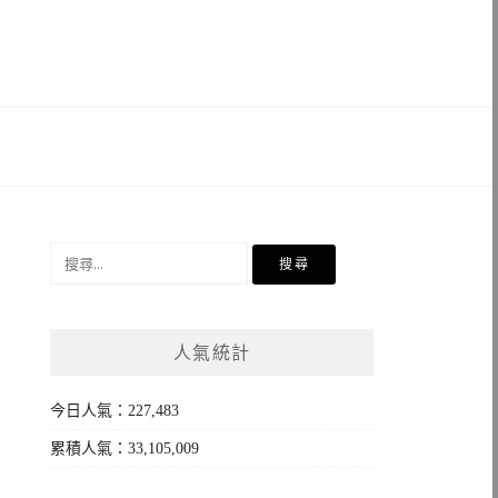
搜
尋
關
鍵
人氣統計
字:
今日人氣：227,483
累積人氣：33,105,009