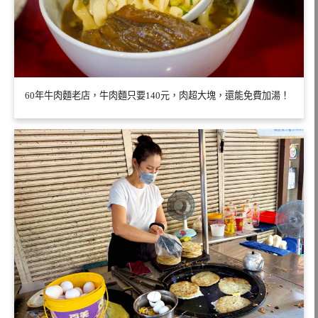
60年牛肉麵老店，牛肉麵只要140元，肉超大塊，還能免費加湯！