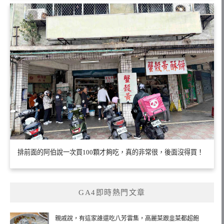
排前面的阿伯說一次買100顆才夠吃，真的非常很，後面沒得買！
GA4即時熱門文章
親戚說，有這家誰還吃八芳雲集，高麗菜跟韭菜都超飽