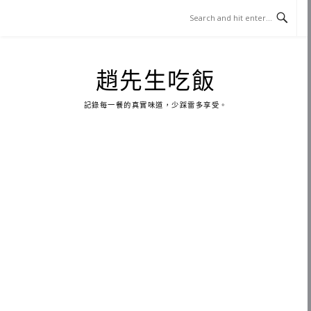
Skip
to
content
趙先生吃飯
記錄每一餐的真實味道，少踩雷多享受。