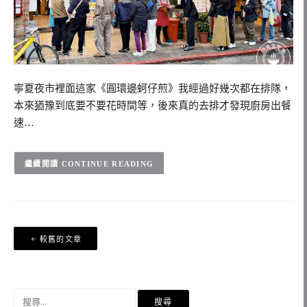
寧夏夜市裡面這家《圓環邊蚵仔煎》我經過好幾次都在排隊，
本來猶豫到底要不要花時間等，後來真的去排才發現廚房出餐
速…
CONTINUE READING
文
較舊的文章
章
導
覽
搜