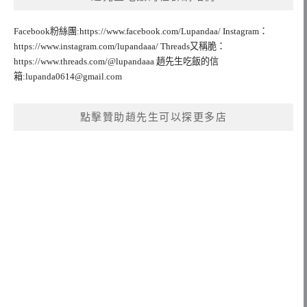
Facebook粉絲團:https://www.facebook.com/Lupandaa/ Instagram：
https://www.instagram.com/lupandaaa/ Threads又稱脆：
https://www.threads.com/@lupandaaa 趙先生吃飯的信
箱:
lupanda0614@gmail.com
點擊贊助趙先生可以探更多店