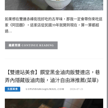
如果想在雙連赤峰街找好吃的古早味，那我一定會帶你來吃這
家《阿田麵》。這家店從民國39年就開到現在，算一算都超
過…
CONTINUE READING
【雙連站美食】饌堂黑金滷肉飯雙連店，巷
弄內隱藏版滷肉飯，滷汁自由淋推薦(菜單)
北部美食
LUPANDA0614@GMAIL.COM
2026-07-21