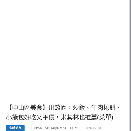
【中山區美食】川畝園，炒飯、牛肉捲餅、
小籠包好吃又平價，米其林也推薦(菜單)
北部美食
LUPANDA0614@GMAIL.COM
2026-07-08