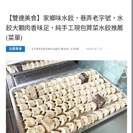
【雙連美食】家鄉味水餃，巷弄老字號，水
餃大顆肉香味足，純手工現包薺菜水餃推薦
(菜單)
北部美食
LUPANDA0614@GMAIL.COM
2026-07-21