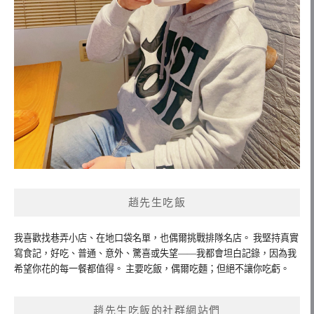
趙先生吃飯
我喜歡找巷弄小店、在地口袋名單，也偶爾挑戰排隊名店。 我堅持真實
寫食記，好吃、普通、意外、驚喜或失望——我都會坦白記錄，因為我
希望你花的每一餐都值得。 主要吃飯，偶爾吃麵；但絕不讓你吃虧。
趙先生吃飯的社群網站們