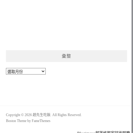
彙整
彙
整
Copyright © 2026 趙先生吃飯. All Rights Reserved.
Boston Theme by
FameThemes