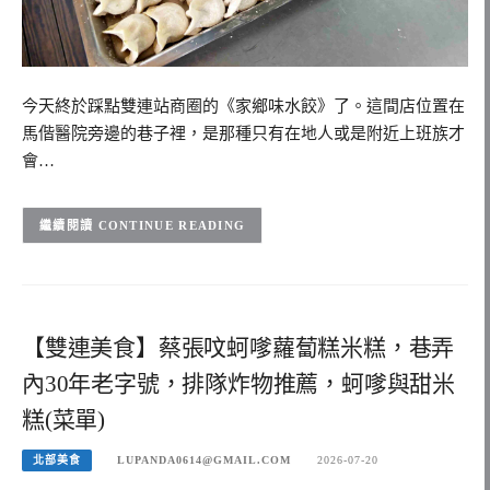
今天終於踩點雙連站商圈的《家鄉味水餃》了。這間店位置在
馬偕醫院旁邊的巷子裡，是那種只有在地人或是附近上班族才
會…
CONTINUE READING
【雙連美食】蔡張呅蚵嗲蘿蔔糕米糕，巷弄
內30年老字號，排隊炸物推薦，蚵嗲與甜米
糕(菜單)
北部美食
LUPANDA0614@GMAIL.COM
2026-07-20