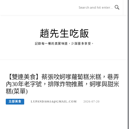
Skip
to
content
趙先生吃飯
記錄每一餐的真實味道，少踩雷多享受。
【雙連美食】蔡張呅蚵嗲蘿蔔糕米糕，巷弄
內30年老字號，排隊炸物推薦，蚵嗲與甜米
糕(菜單)
北部美食
LUPANDA0614@GMAIL.COM
2026-07-20