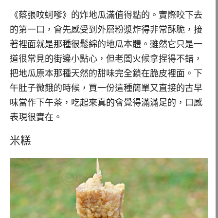
《蔡張呅蚵嗲》的炸地瓜滿值得點的。實際咬下去
的第一口，會先感受到外層粉漿炸得非常酥脆，接
著裡面就是那種很鬆綿的地瓜本體。雖然它只是一
道很常見的街邊小點心，但老闆火候拿捏得不錯，
把地瓜原本那種天然的甜味完全鎖在脆皮裡面。下
午肚子微餓的時候，買一份這種簡單又直接的古早
味當作下午茶，吃起來真的會覺得滿滿足的，口感
表現很實在。
米糕