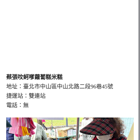
蔡張呅蚵嗲蘿蔔糕米糕
地址：臺北市中山區中山北路二段96巷45號
捷運站：雙連站
電話：無