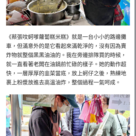
《蔡張呅蚵嗲蘿蔔糕米糕》就是一台小小的路邊攤
車，但滿意外的是它看起來滿乾淨的，沒有因為賣
炸物就整個黑黑油油的。我在旁邊排隊買的時候，
就一直看著老闆在油鍋前忙碌的樣子。她的動作超
快，一層厚厚的韭菜當底，放上蚵仔之後，熟練地
裹上粉漿放進去高溫油炸，整個過程一氣呵成。