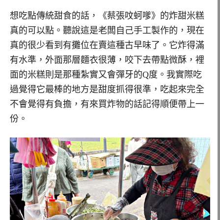
想吃點傳統甜食的話，《蔡張呅蚵嗲》的炸甜米糕
真的可以點。聽說這是老闆自己手工製作的，現在
真的很少看到有攤位在賣這種古早味了。它炸得滿
有水準，外面那層麵衣很薄，咬下去帶點微酥，裡
面的米糕則是那種紮實又會彈牙的Q度。我實際吃
過覺得它最棒的地方是甜度抓得很準，吃起來完全
不會覺得有負擔，有來買炸物的話記得順便帶上一
份。