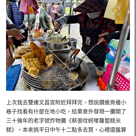
上次我去雙連文昌宮附近拜拜完，想說鑽進旁邊小
巷子找看有什麼在地小吃，結果意外發現一攤開了
三十幾年的老字號炸物攤《蔡張呅蚵嗲蘿蔔糕米
糕》。本來挑平日中午十二點多去買，心裡還盤算