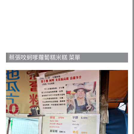
蔡張呅蚵嗲蘿蔔糕米糕 菜單