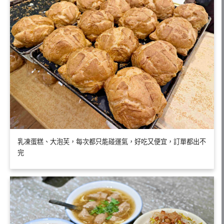
乳凍蛋糕、大泡芙，每次都只能碰運氣，好吃又便宜，訂單都出不
完