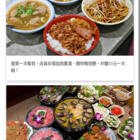
我第一次看到，店員全場加肉羹湯，隨你喝到飽，炒麵35元一大
碗！