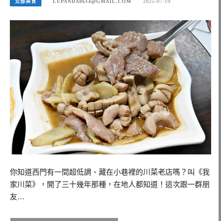
北部美食
LUPANDA0614@GMAIL.COM
2025-07-19
你知道西門有一間超低調、藏在小巷裡的川菜老店嗎？叫《我
家川菜》，開了三十幾年那種，在地人都知道！這次跟一群朋
友…