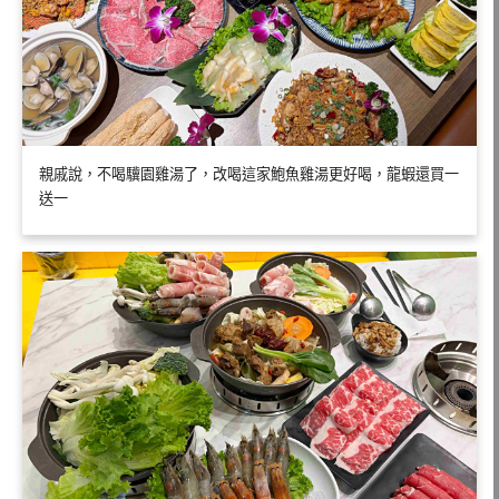
親戚說，不喝驥園雞湯了，改喝這家鮑魚雞湯更好喝，龍蝦還買一
送一