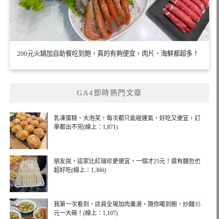
200元火鍋加自助餐吃到飽，真的有夠便宜，肉片、海鮮都超多！
GA4即時熱門文章
乳凍蛋糕、大泡芙，每次都只能碰運氣，好吃又便宜，訂
單都出不完(線上：1,871)
朋友說，這家比紅瑞珍更便宜，一個才25元！還有麵包也
超好吃(線上：1,366)
我第一次看到，店員全場加肉羹湯，隨你喝到飽，炒麵35
元一大碗！(線上：1,107)