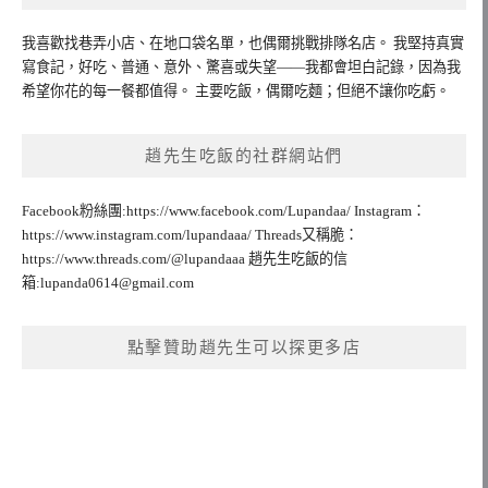
我喜歡找巷弄小店、在地口袋名單，也偶爾挑戰排隊名店。 我堅持真實
寫食記，好吃、普通、意外、驚喜或失望——我都會坦白記錄，因為我
希望你花的每一餐都值得。 主要吃飯，偶爾吃麵；但絕不讓你吃虧。
趙先生吃飯的社群網站們
Facebook粉絲團:https://www.facebook.com/Lupandaa/ Instagram：
https://www.instagram.com/lupandaaa/ Threads又稱脆：
https://www.threads.com/@lupandaaa 趙先生吃飯的信
箱:
lupanda0614@gmail.com
點擊贊助趙先生可以探更多店