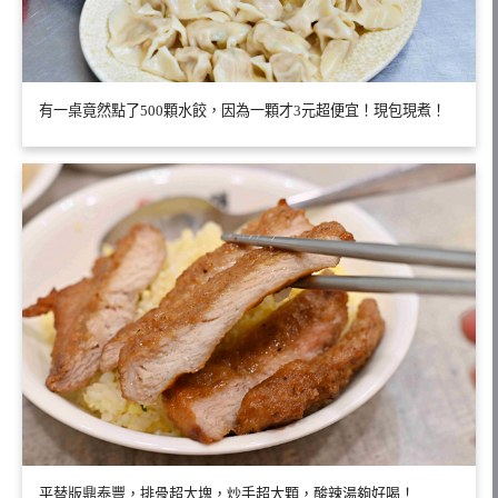
有一桌竟然點了500顆水餃，因為一顆才3元超便宜！現包現煮！
平替版鼎泰豐，排骨超大塊，炒手超大顆，酸辣湯夠好喝！