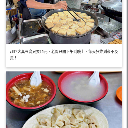
超巨大臭豆腐只要15元，老闆只開下午到晚上，每天狂炸到來不及
賣！