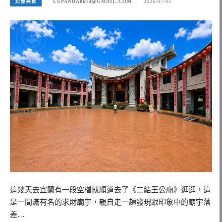
北部美食
LUPANDA0614@GMAIL.COM
2026-07-03
這幾天去宜蘭有一段空檔就順道去了《二結王公廟》逛逛，這
是一間滿有名的求財廟宇，親自走一趟發現跟印象中的廟宇落
差…