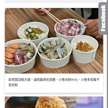
趁老闆沒賠大錢，滷肉飯來吃到飽，小卷米粉99元，小卷多到看不
到米粉