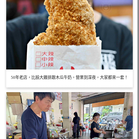
50年老店，比臉大雞排跟木瓜牛奶，營業到深夜，大家都來一套！