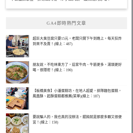
GA4即時熱門文章
超巨大臭豆腐只要15元，老闆只開下午到晚上，每天狂炸
到來不及賣！(線上：487)
朋友說，不吃林東方了，這家牛肉、牛筋更多，湯頭更好
喝，很隱密！(線上：190)
【板橋美食】小潘蛋糕坊，在地人超愛，排隊麵包蛋糕，
鳳凰酥、起酥蛋糕都推薦(菜單)(線上：187)
要說騙人的，我也真的沒辦法，餛飩就是那麼多顆又很便
宜！(線上：158)