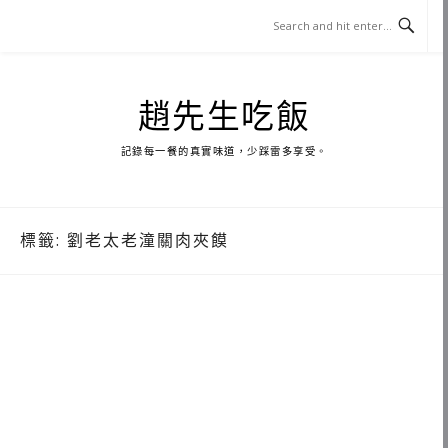
Skip
to
content
趙先生吃飯
記錄每一餐的真實味道，少踩雷多享受。
標籤:
劉老太老潼關肉夾饃