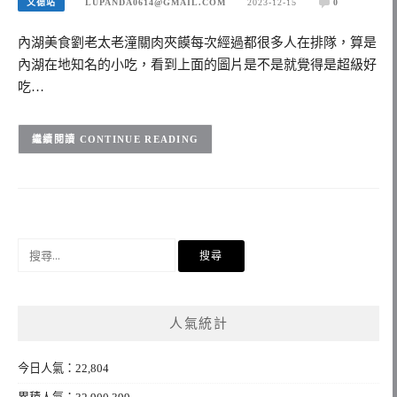
文德站
LUPANDA0614@GMAIL.COM
2023-12-15
0
內湖美食劉老太老潼關肉夾饃每次經過都很多人在排隊，算是
內湖在地知名的小吃，看到上面的圖片是不是就覺得是超級好
吃…
CONTINUE READING
搜
尋
關
鍵
人氣統計
字:
今日人氣：22,804