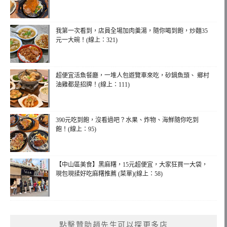
我第一次看到，店員全場加肉羹湯，隨你喝到飽，炒麵35
元一大碗！(線上：321)
超便宜活魚餐廳，一堆人包遊覽車來吃，砂鍋魚頭、 鄉村
油雞都是招牌！(線上：111)
390元吃到飽，沒看過吧？水果、炸物、海鮮隨你吃到
飽！(線上：95)
【中山區美食】黑麻糬，15元超便宜，大家狂買一大袋，
現包現揉好吃麻糬推薦 (菜單)(線上：58)
點擊贊助趙先生可以探更多店