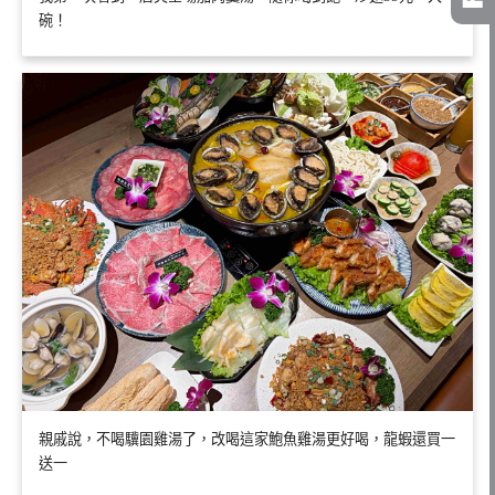
碗！
親戚說，不喝驥園雞湯了，改喝這家鮑魚雞湯更好喝，龍蝦還買一
送一