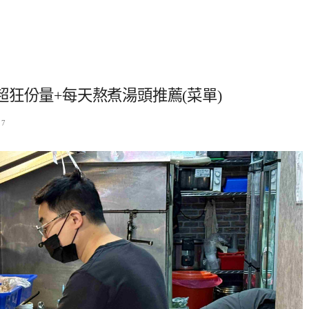
狂份量+每天熬煮湯頭推薦(菜單)
27