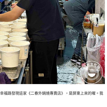
幸福路發現這家《二春外鍋燒專賣店》，是屏東上來的喔。我