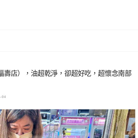
福壽店），油超乾淨，卻超好吃，超懷念南部
6-04