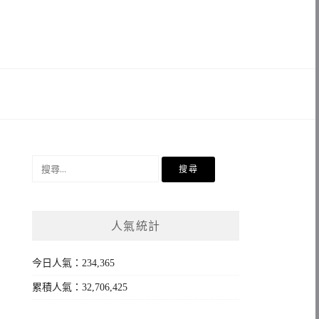
搜
尋
關
鍵
人氣統計
字:
今日人氣：234,365
累積人氣：32,706,425