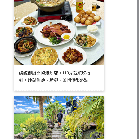
總統御廚開的熱炒店，110元就能吃得
到，砂鍋魚頭、豬腳、菜圃蛋都必點