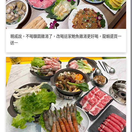
親戚說，不喝驥園雞湯了，改喝這家鮑魚雞湯更好喝，龍蝦還買一
送一