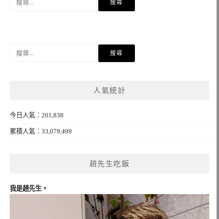
尋
關
鍵
字:
搜
尋
關
鍵
人氣統計
字:
今日人氣：201,838
累積人氣：33,079,499
趙先生吃飯
我是趙先生。