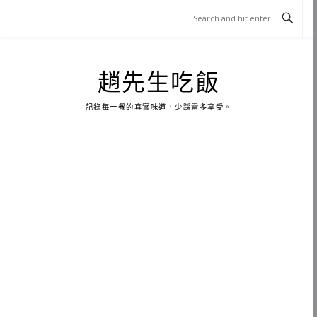
Skip
to
content
趙先生吃飯
記錄每一餐的真實味道，少踩雷多享受。