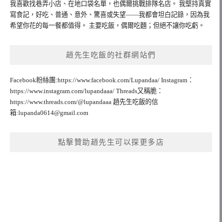
我喜歡找巷弄小店、在地口袋名單，也偶爾挑戰排隊名店。 我堅持真實
寫食記，好吃、普通、意外、驚喜或失望——我都會坦白記錄，因為我
希望你花的每一餐都值得。 主要吃飯，偶爾吃麵；但絕不讓你吃虧。
趙先生吃飯的社群網站們
Facebook粉絲團:https://www.facebook.com/Lupandaa/ Instagram：
https://www.instagram.com/lupandaaa/ Threads又稱脆：
https://www.threads.com/@lupandaaa 趙先生吃飯的信
箱:
lupanda0614@gmail.com
點擊贊助趙先生可以探更多店