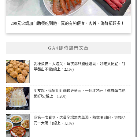
200元火鍋加自助餐吃到飽，真的有夠便宜，肉片、海鮮都超多！
GA4即時熱門文章
乳凍蛋糕、大泡芙，每次都只能碰運氣，好吃又便宜，訂
單都出不完(線上：2,167)
朋友說，這家比紅瑞珍更便宜，一個才25元！還有麵包也
超好吃(線上：1,280)
我第一次看到，店員全場加肉羹湯，隨你喝到飽，炒麵35
元一大碗！(線上：1,182)