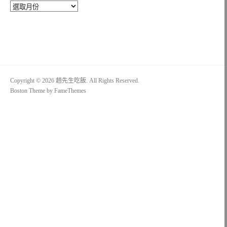
彙
整
Copyright © 2026 趙先生吃飯. All Rights Reserved.
Boston Theme by
FameThemes