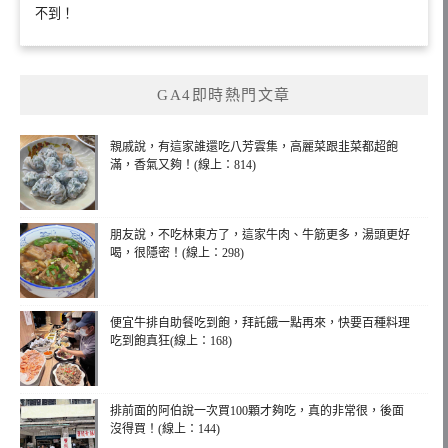
不到！
GA4即時熱門文章
親戚說，有這家誰還吃八芳雲集，高麗菜跟韭菜都超飽
滿，香氣又夠！(線上：814)
朋友說，不吃林東方了，這家牛肉、牛筋更多，湯頭更好
喝，很隱密！(線上：298)
便宜牛排自助餐吃到飽，拜託餓一點再來，快要百種料理
吃到飽真狂(線上：168)
排前面的阿伯說一次買100顆才夠吃，真的非常很，後面
沒得買！(線上：144)