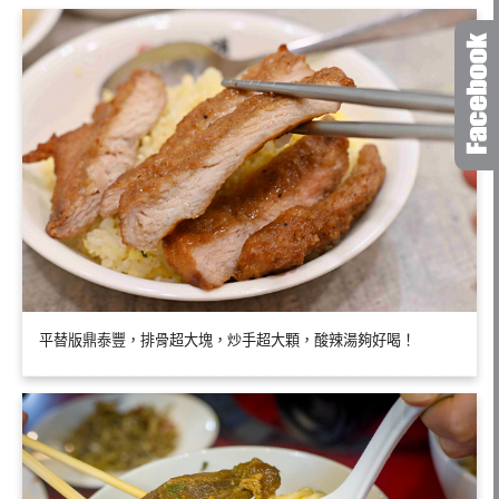
平替版鼎泰豐，排骨超大塊，炒手超大顆，酸辣湯夠好喝！