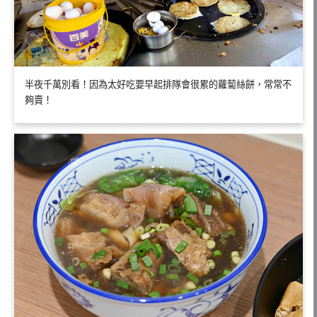
半夜千萬別看！因為太好吃要早起排隊會很累的蘿蔔絲餅，常常不
夠賣！