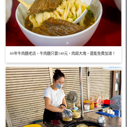
60年牛肉麵老店，牛肉麵只要140元，肉超大塊，還能免費加湯！