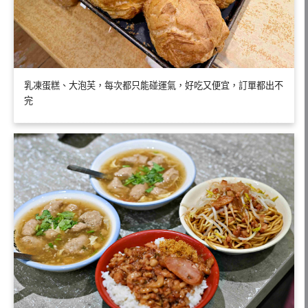
乳凍蛋糕、大泡芙，每次都只能碰運氣，好吃又便宜，訂單都出不
完