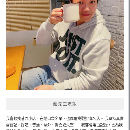
趙先生吃飯
我喜歡找巷弄小店、在地口袋名單，也偶爾挑戰排隊名店。 我堅持真實
寫食記，好吃、普通、意外、驚喜或失望——我都會坦白記錄，因為我