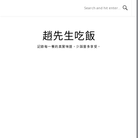
Skip
to
content
趙先生吃飯
記錄每一餐的真實味道，少踩雷多享受。