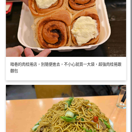
暗巷的肉桂捲店，別隨便進去，不小心就買一大袋，超強肉桂捲跟
麵包