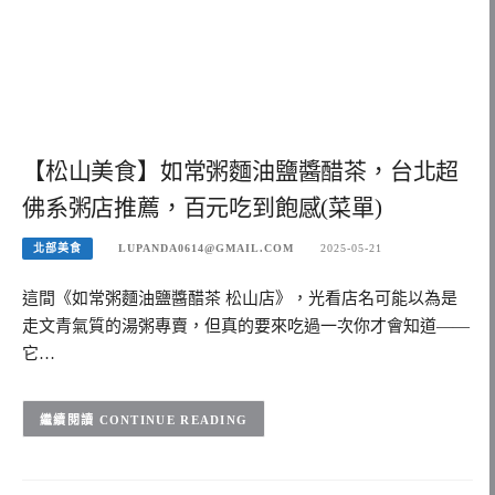
【松山美食】如常粥麵油鹽醬醋茶，台北超
佛系粥店推薦，百元吃到飽感(菜單)
北部美食
LUPANDA0614@GMAIL.COM
2025-05-21
這間《如常粥麵油鹽醬醋茶 松山店》，光看店名可能以為是
走文青氣質的湯粥專賣，但真的要來吃過一次你才會知道——
它…
CONTINUE READING