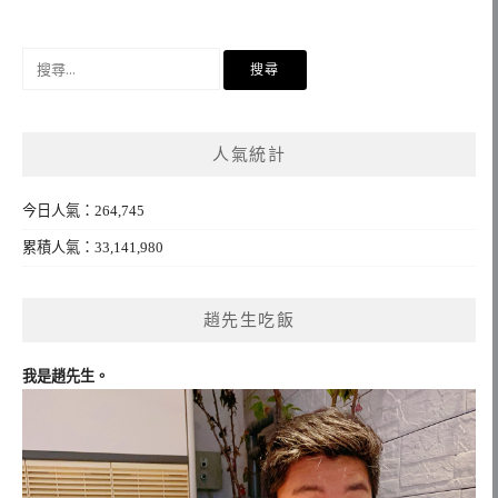
搜
尋
關
鍵
人氣統計
字:
今日人氣：264,745
累積人氣：33,141,980
趙先生吃飯
我是趙先生。