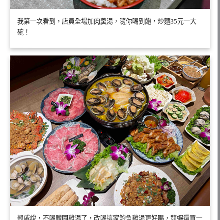
我第一次看到，店員全場加肉羹湯，隨你喝到飽，炒麵35元一大
碗！
親戚說，不喝驥園雞湯了，改喝這家鮑魚雞湯更好喝，龍蝦還買一