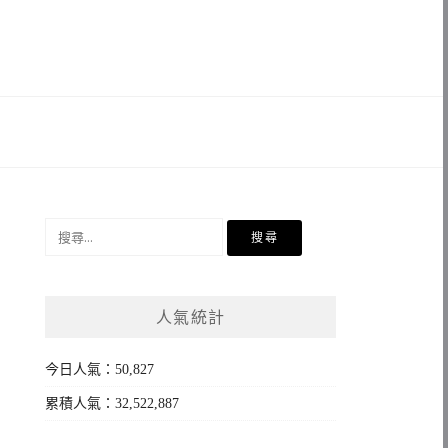
搜
尋
關
鍵
人氣統計
字:
今日人氣：50,827
累積人氣：32,522,887