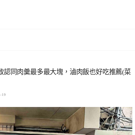
致認同肉羹最多最大塊，滷肉飯也好吃推薦(菜
3-19