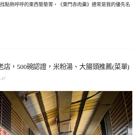
找點熱呼呼的東西墊墊胃，《東門赤肉羹》通常是我的優先名
店，500碗認證，米粉湯、大腸頭推薦(菜單)
2-27