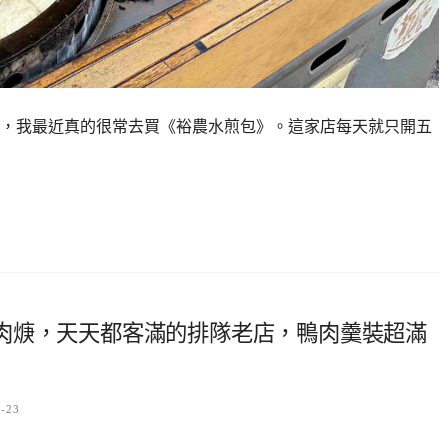
，我最近真的很常去買《裕農水煎包》。這家店每天就只開五
肉焿，天天都客滿的排隊老店，鴨肉羹裝超滿
6-23