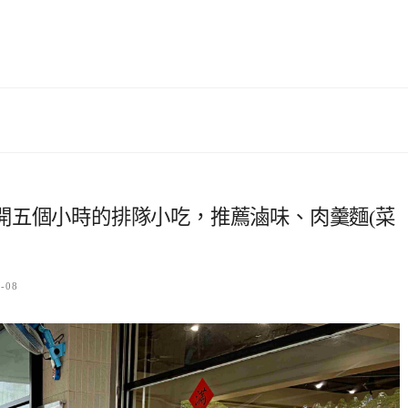
開五個小時的排隊小吃，推薦滷味、肉羹麵(菜
7-08