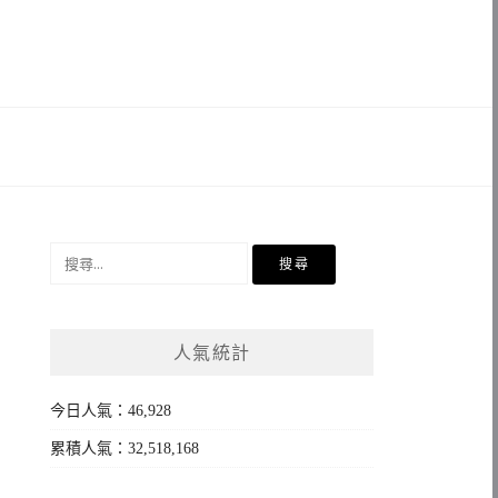
搜
尋
關
鍵
人氣統計
字:
今日人氣：46,928
累積人氣：32,518,168