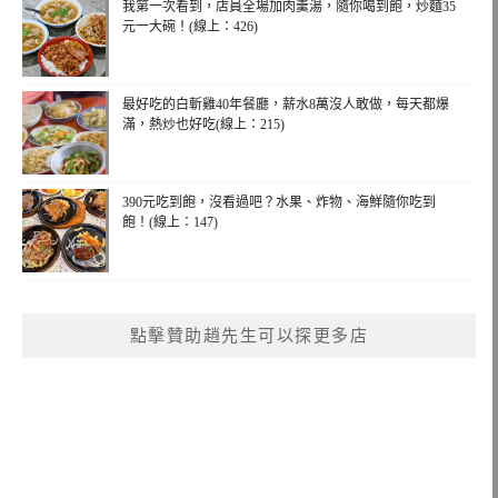
我第一次看到，店員全場加肉羹湯，隨你喝到飽，炒麵35
元一大碗！(線上：426)
最好吃的白斬雞40年餐廳，薪水8萬沒人敢做，每天都爆
滿，熱炒也好吃(線上：215)
390元吃到飽，沒看過吧？水果、炸物、海鮮隨你吃到
飽！(線上：147)
點擊贊助趙先生可以探更多店