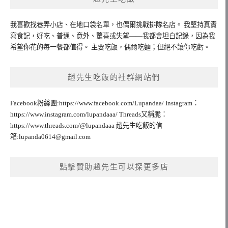
我喜歡找巷弄小店、在地口袋名單，也偶爾挑戰排隊名店。 我堅持真實
寫食記，好吃、普通、意外、驚喜或失望——我都會坦白記錄，因為我
希望你花的每一餐都值得。 主要吃飯，偶爾吃麵；但絕不讓你吃虧。
趙先生吃飯的社群網站們
Facebook粉絲團:https://www.facebook.com/Lupandaa/ Instagram：
https://www.instagram.com/lupandaaa/ Threads又稱脆：
https://www.threads.com/@lupandaaa 趙先生吃飯的信
箱:
lupanda0614@gmail.com
點擊贊助趙先生可以探更多店