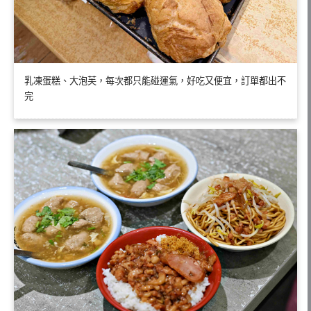
乳凍蛋糕、大泡芙，每次都只能碰運氣，好吃又便宜，訂單都出不
完