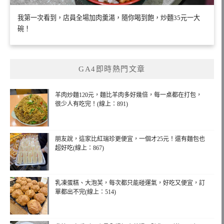
我第一次看到，店員全場加肉羹湯，隨你喝到飽，炒麵35元一大
碗！
GA4即時熱門文章
羊肉炒麵120元，麵比羊肉多好幾倍，每一桌都在打包，
很少人有吃完！(線上：891)
朋友說，這家比紅瑞珍更便宜，一個才25元！還有麵包也
超好吃(線上：867)
乳凍蛋糕、大泡芙，每次都只能碰運氣，好吃又便宜，訂
單都出不完(線上：514)