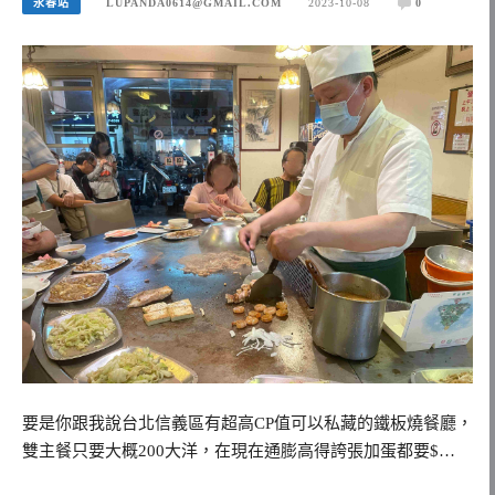
永春站
LUPANDA0614@GMAIL.COM
2023-10-08
0
要是你跟我說台北信義區有超高CP值可以私藏的鐵板燒餐廳，
雙主餐只要大概200大洋，在現在通膨高得誇張加蛋都要$…