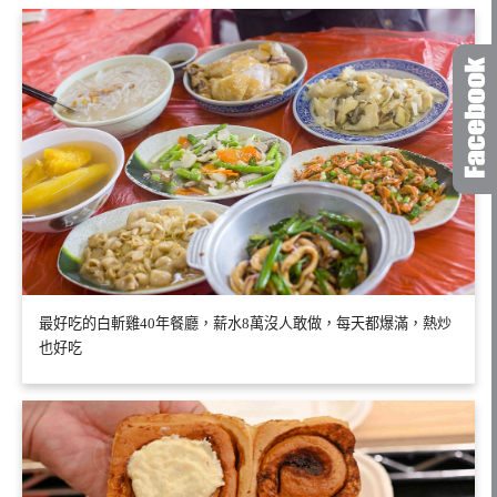
最好吃的白斬雞40年餐廳，薪水8萬沒人敢做，每天都爆滿，熱炒
也好吃