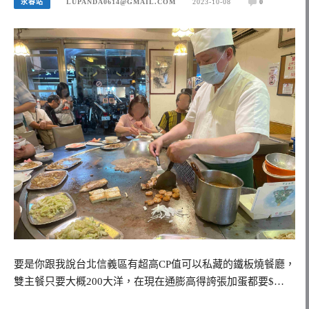
永春站
LUPANDA0614@GMAIL.COM
2023-10-08
0
要是你跟我說台北信義區有超高CP值可以私藏的鐵板燒餐廳，
雙主餐只要大概200大洋，在現在通膨高得誇張加蛋都要$…