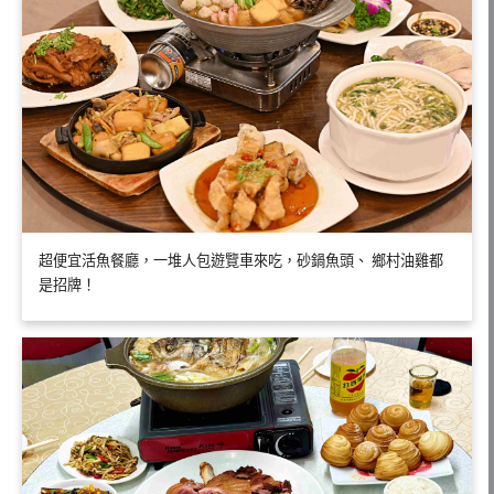
超便宜活魚餐廳，一堆人包遊覽車來吃，砂鍋魚頭、 鄉村油雞都
是招牌！