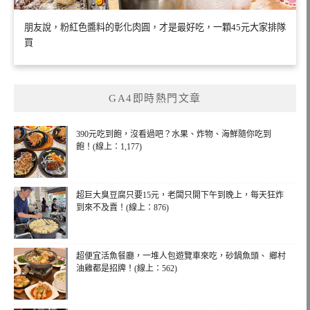
朋友說，粉紅色醬料的彰化肉圓，才是最好吃，一顆45元大家排隊
買
GA4即時熱門文章
390元吃到飽，沒看過吧？水果、炸物、海鮮隨你吃到
飽！(線上：1,177)
超巨大臭豆腐只要15元，老闆只開下午到晚上，每天狂炸
到來不及賣！(線上：876)
超便宜活魚餐廳，一堆人包遊覽車來吃，砂鍋魚頭、 鄉村
油雞都是招牌！(線上：562)