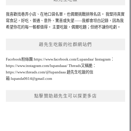
我喜歡找巷弄小店、在地口袋名單，也偶爾挑戰排隊名店。 我堅持真實
寫食記，好吃、普通、意外、驚喜或失望——我都會坦白記錄，因為我
希望你花的每一餐都值得。 主要吃飯，偶爾吃麵；但絕不讓你吃虧。
趙先生吃飯的社群網站們
Facebook粉絲團:https://www.facebook.com/Lupandaa/ Instagram：
https://www.instagram.com/lupandaaa/ Threads又稱脆：
https://www.threads.com/@lupandaaa 趙先生吃飯的信
箱:
lupanda0614@gmail.com
點擊贊助趙先生可以探更多店