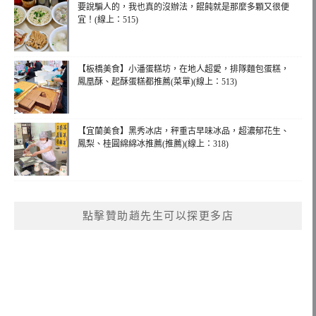
要說騙人的，我也真的沒辦法，餛飩就是那麼多顆又很便
宜！(線上：515)
【板橋美食】小潘蛋糕坊，在地人超愛，排隊麵包蛋糕，
鳳凰酥、起酥蛋糕都推薦(菜單)(線上：513)
【宜蘭美食】黑秀冰店，秤重古早味冰品，超濃郁花生、
鳳梨、桂圓綿綿冰推薦(推薦)(線上：318)
點擊贊助趙先生可以探更多店