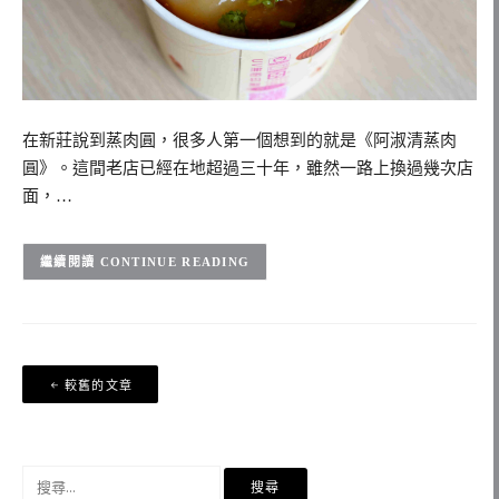
在新莊說到蒸肉圓，很多人第一個想到的就是《阿淑清蒸肉
圓》。這間老店已經在地超過三十年，雖然一路上換過幾次店
面，…
CONTINUE READING
文
較舊的文章
章
導
覽
搜