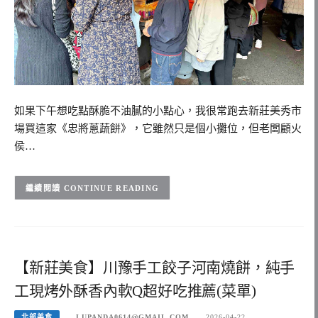
如果下午想吃點酥脆不油膩的小點心，我很常跑去新莊美秀市
場買這家《忠將蔥蔬餅》，它雖然只是個小攤位，但老闆顧火
侯…
CONTINUE READING
【新莊美食】川豫手工餃子河南燒餅，純手
工現烤外酥香內軟Q超好吃推薦(菜單)
北部美食
LUPANDA0614@GMAIL.COM
2026-04-22