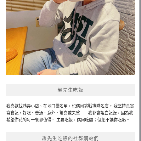
趙先生吃飯
我喜歡找巷弄小店、在地口袋名單，也偶爾挑戰排隊名店。 我堅持真實
寫食記，好吃、普通、意外、驚喜或失望——我都會坦白記錄，因為我
希望你花的每一餐都值得。 主要吃飯，偶爾吃麵；但絕不讓你吃虧。
趙先生吃飯的社群網站們