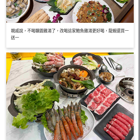
親戚說，不喝驥園雞湯了，改喝這家鮑魚雞湯更好喝，龍蝦還買一
送一