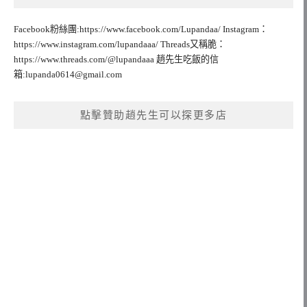
Facebook粉絲團:https://www.facebook.com/Lupandaa/ Instagram：
https://www.instagram.com/lupandaaa/ Threads又稱脆：
https://www.threads.com/@lupandaaa 趙先生吃飯的信
箱:
lupanda0614@gmail.com
點擊贊助趙先生可以探更多店