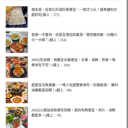
朋友說，這家比紅瑞珍更便宜，一個才25元！還有麵包也
超好吃(線上：371)
我第一次看到，店員全場加肉羹湯，隨你喝到飽，炒麵35
元一大碗！(線上：254)
390元吃到飽，挑戰全台最便宜，水果、海鮮、熟食一堆
根本吃不完！(線上：244)
超便宜活魚餐廳，一堆人包遊覽車來吃，砂鍋魚頭、 鄉村
油雞都是招牌！(線上：96)
200元火鍋加自助餐吃到飽，真的有夠便宜，肉片、海鮮
都超多！(線上：70)