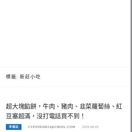
標籤:
新莊小吃
超大塊餡餅，牛肉、豬肉、韭菜蘿蔔絲、紅
豆塞超滿，沒打電話買不到！
幸福站
LUPANDA0614@GMAIL.COM
2026-08-05