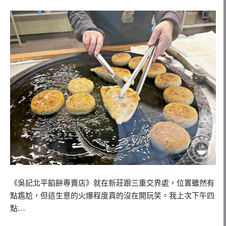
《吳記北平餡餅專賣店》就在新莊跟三重交界處，位置雖然有
點尷尬，但這生意的火爆程度真的沒在開玩笑。我上次下午四
點…