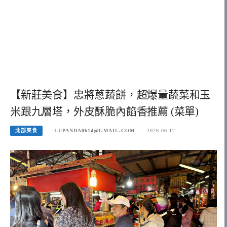
【新莊美食】忠將蔥蔬餅，超爆量蔬菜和玉
米跟九層塔，外皮酥脆內餡香推薦 (菜單)
北部美食
LUPANDA0614@GMAIL.COM
2026-06-12