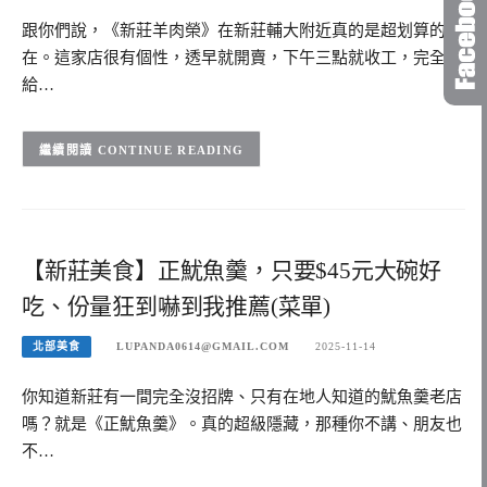
跟你們說，《新莊羊肉榮》在新莊輔大附近真的是超划算的存
在。這家店很有個性，透早就開賣，下午三點就收工，完全不
給…
CONTINUE READING
【新莊美食】正魷魚羹，只要$45元大碗好
吃、份量狂到嚇到我推薦(菜單)
北部美食
LUPANDA0614@GMAIL.COM
2025-11-14
你知道新莊有一間完全沒招牌、只有在地人知道的魷魚羹老店
嗎？就是《正魷魚羹》。真的超級隱藏，那種你不講、朋友也
不…