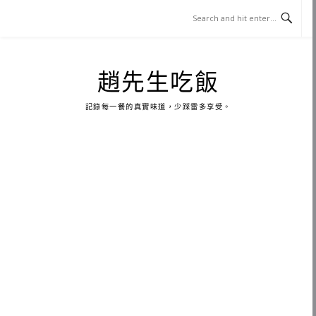
Skip
to
content
趙先生吃飯
記錄每一餐的真實味道，少踩雷多享受。