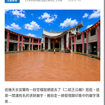
北部美食
LUPANDA0614@GMAIL.COM
2026-07-03
這幾天去宜蘭有一段空檔就順道去了《二結王公廟》逛逛，這
是一間滿有名的求財廟宇，親自走一趟發現跟印象中的廟宇落
差…