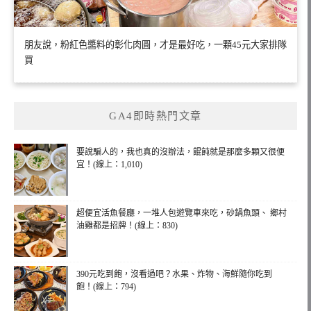
朋友說，粉紅色醬料的彰化肉圓，才是最好吃，一顆45元大家排隊
買
GA4即時熱門文章
要說騙人的，我也真的沒辦法，餛飩就是那麼多顆又很便
宜！(線上：1,010)
超便宜活魚餐廳，一堆人包遊覽車來吃，砂鍋魚頭、 鄉村
油雞都是招牌！(線上：830)
390元吃到飽，沒看過吧？水果、炸物、海鮮隨你吃到
飽！(線上：794)