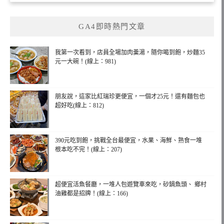
GA4即時熱門文章
我第一次看到，店員全場加肉羹湯，隨你喝到飽，炒麵35
元一大碗！(線上：981)
朋友說，這家比紅瑞珍更便宜，一個才25元！還有麵包也
超好吃(線上：812)
390元吃到飽，挑戰全台最便宜，水果、海鮮、熟食一堆
根本吃不完！(線上：207)
超便宜活魚餐廳，一堆人包遊覽車來吃，砂鍋魚頭、 鄉村
油雞都是招牌！(線上：166)