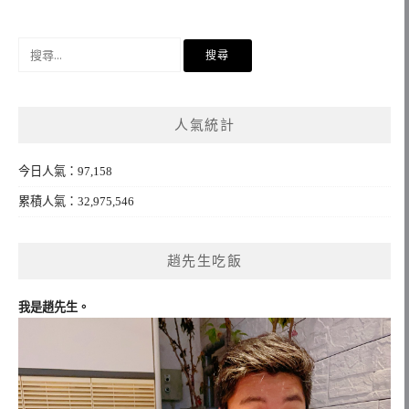
搜
尋
關
鍵
人氣統計
字:
今日人氣：97,158
累積人氣：32,975,546
趙先生吃飯
我是趙先生。