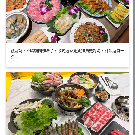
親戚說，不喝驥園雞湯了，改喝這家鮑魚雞湯更好喝，龍蝦還買一
送一