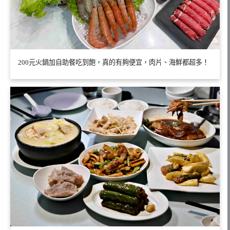
200元火鍋加自助餐吃到飽，真的有夠便宜，肉片、海鮮都超多！