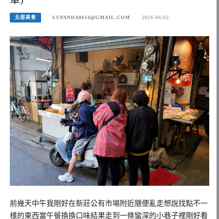
北部美食
LUPANDA0614@GMAIL.COM
2026-06-02
前幾天中午我剛好在新莊公有市場附近隨便亂走想說找點不一
樣的東西當午餐換換口味結果走到一條蠻深的小巷子裡剛好看