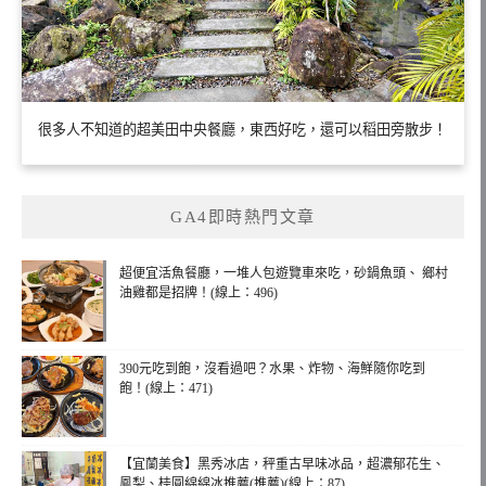
很多人不知道的超美田中央餐廳，東西好吃，還可以稻田旁散步！
GA4即時熱門文章
超便宜活魚餐廳，一堆人包遊覽車來吃，砂鍋魚頭、 鄉村
油雞都是招牌！(線上：496)
390元吃到飽，沒看過吧？水果、炸物、海鮮隨你吃到
飽！(線上：471)
【宜蘭美食】黑秀冰店，秤重古早味冰品，超濃郁花生、
鳳梨、桂圓綿綿冰推薦(推薦)(線上：87)