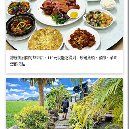
總統御廚開的熱炒店，110元就能吃得到，砂鍋魚頭、豬腳、菜圃
蛋都必點