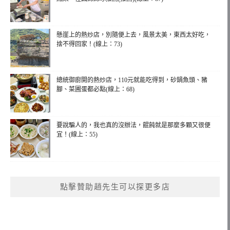
懸崖上的熱炒店，別隨便上去，風景太美，東西太好吃，
捨不得回家！(線上：73)
總統御廚開的熱炒店，110元就能吃得到，砂鍋魚頭、豬
腳、菜圃蛋都必點(線上：68)
要說騙人的，我也真的沒辦法，餛飩就是那麼多顆又很便
宜！(線上：55)
點擊贊助趙先生可以探更多店