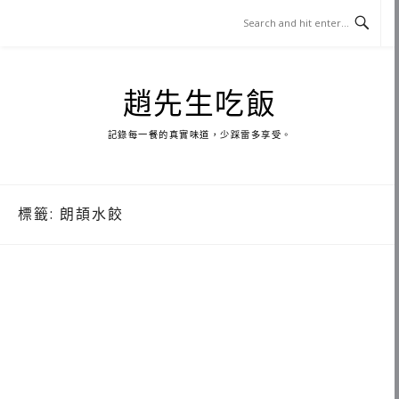
Skip
to
content
趙先生吃飯
記錄每一餐的真實味道，少踩雷多享受。
標籤:
朗頡水餃