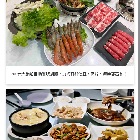
200元火鍋加自助餐吃到飽，真的有夠便宜，肉片、海鮮都超多！