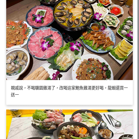
親戚說，不喝驥園雞湯了，改喝這家鮑魚雞湯更好喝，龍蝦還買一
送一