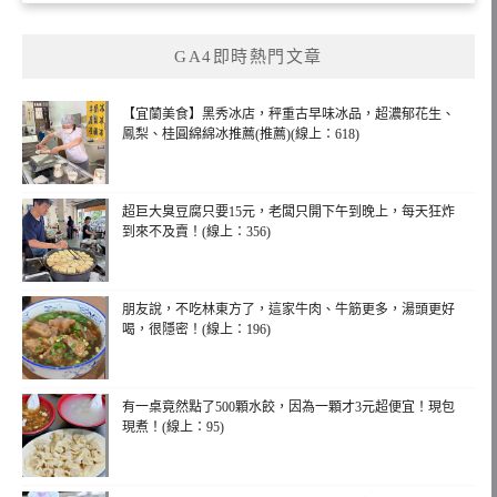
GA4即時熱門文章
【宜蘭美食】黑秀冰店，秤重古早味冰品，超濃郁花生、
鳳梨、桂圓綿綿冰推薦(推薦)(線上：618)
超巨大臭豆腐只要15元，老闆只開下午到晚上，每天狂炸
到來不及賣！(線上：356)
朋友說，不吃林東方了，這家牛肉、牛筋更多，湯頭更好
喝，很隱密！(線上：196)
有一桌竟然點了500顆水餃，因為一顆才3元超便宜！現包
現煮！(線上：95)