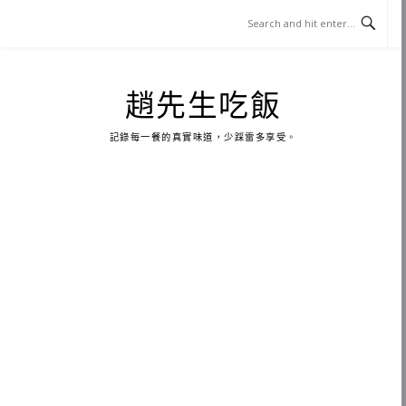
Skip
to
content
趙先生吃飯
記錄每一餐的真實味道，少踩雷多享受。