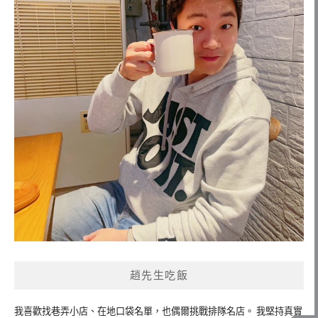
趙先生吃飯
我喜歡找巷弄小店、在地口袋名單，也偶爾挑戰排隊名店。 我堅持真實