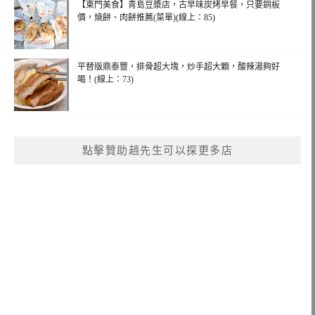
【東門美食】青島豆漿店，古早味炭烤早餐，只要銅板
價，燒餅、肉餅推薦(菜單)(線上：85)
平替版鼎泰豐，排骨超大塊，炒手超大顆，酸辣湯夠好
喝！(線上：73)
點擊贊助趙先生可以探更多店