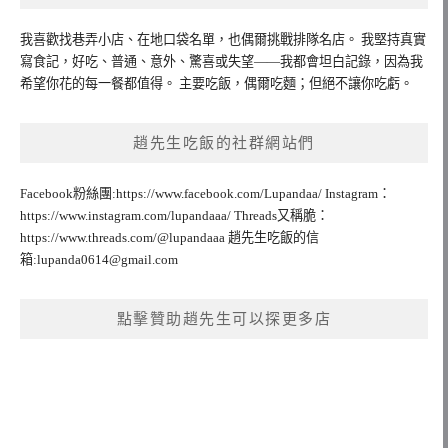
我喜歡找巷弄小店、在地口袋名單，也偶爾挑戰排隊名店。 我堅持真實
寫食記，好吃、普通、意外、驚喜或失望——我都會坦白記錄，因為我
希望你花的每一餐都值得。 主要吃飯，偶爾吃麵；但絕不讓你吃虧。
趙先生吃飯的社群網站們
Facebook粉絲團:https://www.facebook.com/Lupandaa/ Instagram：
https://www.instagram.com/lupandaaa/ Threads又稱脆：
https://www.threads.com/@lupandaaa 趙先生吃飯的信
箱:
lupanda0614@gmail.com
點擊贊助趙先生可以探更多店