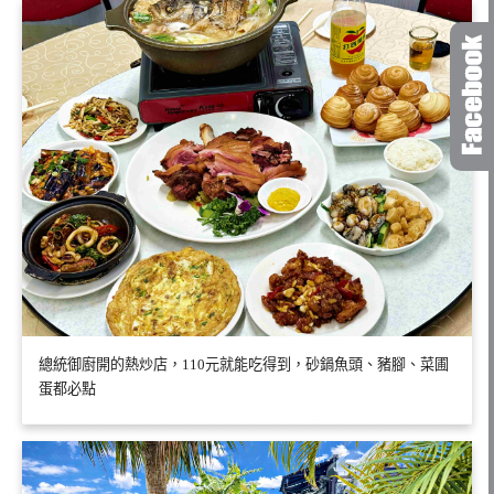
總統御廚開的熱炒店，110元就能吃得到，砂鍋魚頭、豬腳、菜圃
蛋都必點