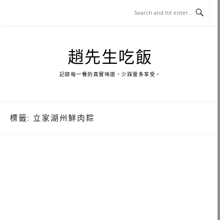
Skip
to
content
趙先生吃飯
記錄每一餐的真實味道，少踩雷多享受。
標籤:
立家湖州鮮肉粽