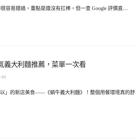
到很容易錯過，重點是還沒有扛棒，但一查 Google 評價直…
氣義大利麵推薦，菜單一次看
5-02
以」的新店美食——《蝸牛義大利麵》！整個用餐環境真的舒