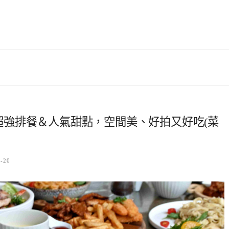
口｜超強排餐＆人氣甜點，空間美、好拍又好吃(菜
5-20