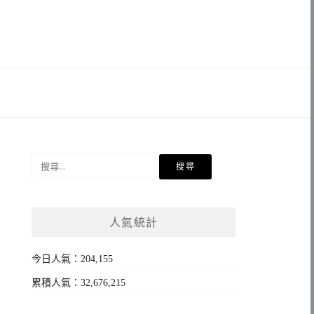
搜
尋
關
鍵
人氣統計
字:
今日人氣：204,155
累積人氣：32,676,215