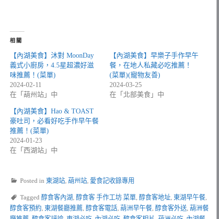
相關
【內湖美食】沐對 MoonDay
【內湖美食】早樂子手作早午
義式小廚房，4.5星超濃好滋
餐，在地人私藏必吃推薦！
味推薦！(菜單)
(菜單)(寵物友善)
2024-02-11
2024-03-25
在「葫州站」中
在「北部美食」中
【內湖美食】Hao & TOAST
豪吐司，必看好吃手作早午餐
推薦！(菜單)
2024-01-23
在「西湖站」中
Posted in
東湖站
,
葫州站
,
愛食記收錄專用
Tagged
醇食客內湖
,
醇食客 手作工坊 菜單
,
醇食客地址
,
東湖早午餐
,
醇食客預約
,
東湖餐廳推薦
,
醇食客電話
,
葫洲早午餐
,
醇食客外送
,
葫洲餐
廳推薦
,
醇食客評論
,
東湖必吃
,
內湖必吃
,
醇食客相片
,
葫洲必吃
,
內湖餐