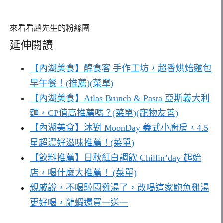
來看看趙先生的粉絲團
延伸閱讀
【內湖美食】醇食客 手作工坊，超香烘焙麵包
早午餐！(推薦)(菜單)
【內湖美食】Atlas Brunch & Pasta 亞斯義大利
麵，CP值高推薦嗎？(菜單)(寵物友善)
【內湖美食】沐對 MoonDay 義式小廚房，4.5
星超濃好滋味推薦！(菜單)
【飲料推薦】日秋紅白調飲 Chillin’day 起始
店，喝什麼大推薦！ (菜單)
親戚說，不喝驥園雞湯了，改喝這家鮑魚雞湯
更好喝，龍蝦還買一送一