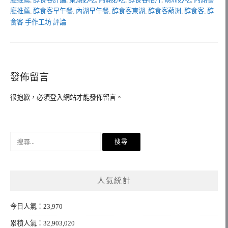
廳推薦
,
醇食客早午餐
,
內湖早午餐
,
醇食客東湖
,
醇食客葫洲
,
醇食客
,
醇
食客 手作工坊 評論
發佈留言
很抱歉，必須
登入
網站才能發佈留言。
搜
尋
關
鍵
人氣統計
字:
今日人氣：23,970
累積人氣：32,903,020