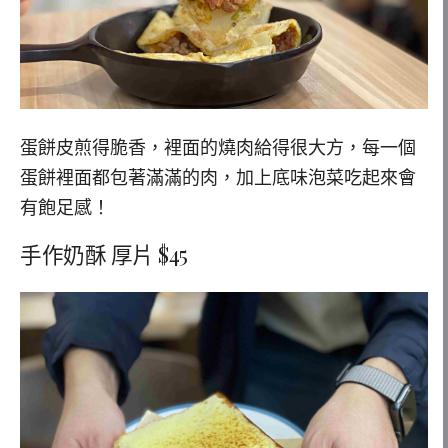
蛋餅皮煎得脆香，裡面的燒肉給得很大方，每一個
蛋餅裡面都包著滿滿的肉，加上底味泡菜吃起來會
有飽足感！
手作奶酥 厚片 $45