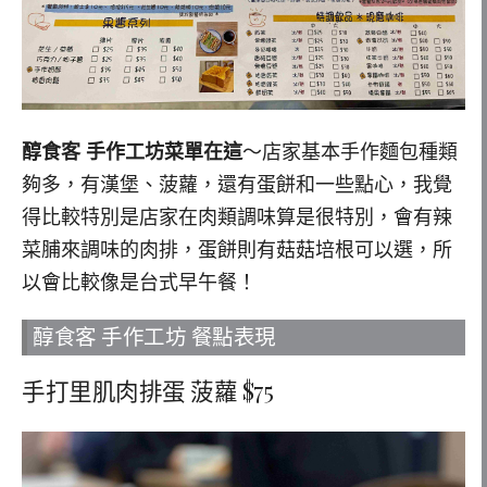
醇食客 手作工坊菜單在這
～店家基本手作麵包種類
夠多，有漢堡、菠蘿，還有蛋餅和一些點心，我覺
得比較特別是店家在肉類調味算是很特別，會有辣
菜脯來調味的肉排，蛋餅則有菇菇培根可以選，所
以會比較像是台式早午餐！
醇食客 手作工坊 餐點表現
手打里肌肉排蛋 菠蘿 $75