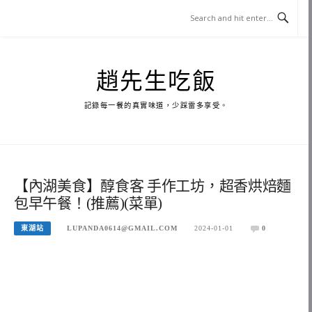
Skip
to
content
趙先生吃飯
記錄每一餐的真實味道，少踩雷多享受。
【內湖美食】醇食客 手作工坊，超香烘焙麵
包早午餐！(推薦)(菜單)
東湖站
LUPANDA0614@GMAIL.COM
2024-01-01
0