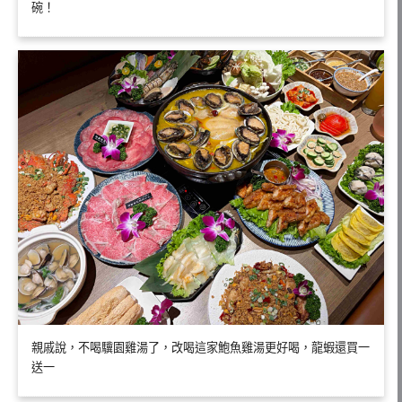
碗！
親戚說，不喝驥園雞湯了，改喝這家鮑魚雞湯更好喝，龍蝦還買一
送一