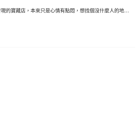
我最近亂晃發現的寶藏店，本來只是心情有點悶，想找個沒什麼人的地…