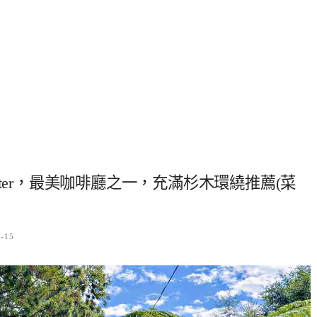
oaster，最美咖啡廳之一，充滿杉木環繞推薦(菜
5-15