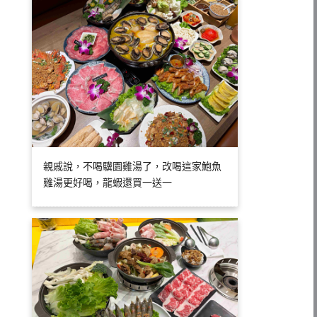
親戚說，不喝驥園雞湯了，改喝這家鮑魚
雞湯更好喝，龍蝦還買一送一