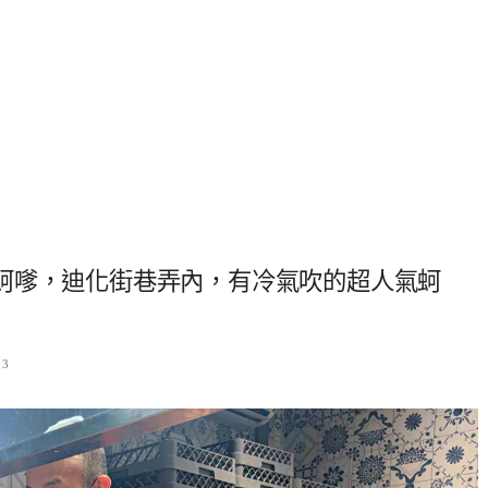
蚵嗲，迪化街巷弄內，有冷氣吹的超人氣蚵
03