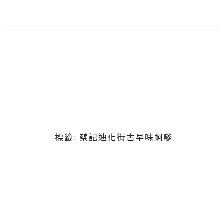
Skip
to
content
標籤:
蔡記迪化街古早味蚵嗲