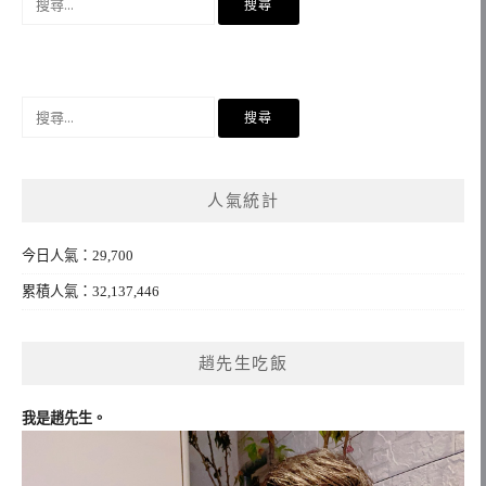
尋
關
鍵
字:
搜
尋
關
鍵
人氣統計
字:
今日人氣：29,700
累積人氣：32,137,446
趙先生吃飯
我是趙先生。