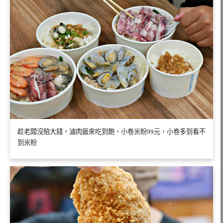
趁老闆沒賠大錢，滷肉飯來吃到飽，小卷米粉99元，小卷多到看不
到米粉