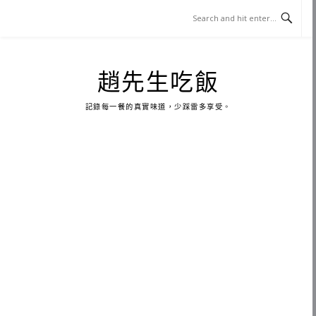
Skip
to
content
趙先生吃飯
記錄每一餐的真實味道，少踩雷多享受。