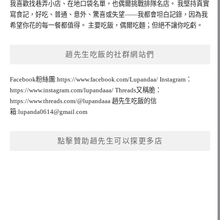
我喜歡找巷弄小店、在地口袋名單，也偶爾挑戰排隊名店。 我堅持真實
寫食記，好吃、普通、意外、驚喜或失望——我都會坦白記錄，因為我
希望你花的每一餐都值得。 主要吃飯，偶爾吃麵；但絕不讓你吃虧。
趙先生吃飯的社群網站們
Facebook粉絲團:https://www.facebook.com/Lupandaa/ Instagram：
https://www.instagram.com/lupandaaa/ Threads又稱脆：
https://www.threads.com/@lupandaaa 趙先生吃飯的信
箱:
lupanda0614@gmail.com
點擊贊助趙先生可以探更多店