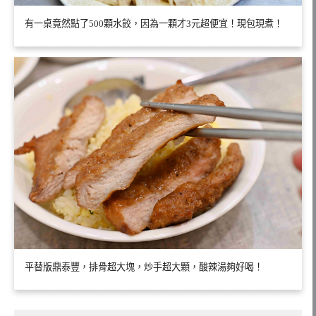
有一桌竟然點了500顆水餃，因為一顆才3元超便宜！現包現煮！
平替版鼎泰豐，排骨超大塊，炒手超大顆，酸辣湯夠好喝！