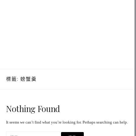
標籤:
螃蟹羹
Nothing Found
It seems we can’t find what you’re looking for. Perhaps searching can help.
搜