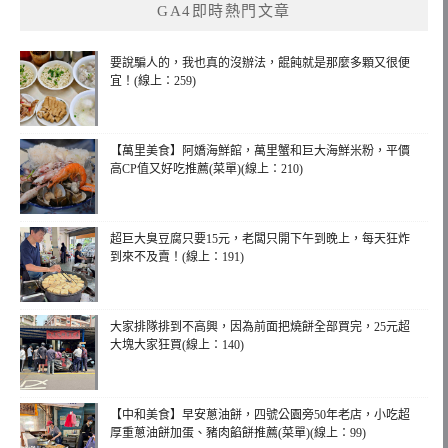
GA4即時熱門文章
要說騙人的，我也真的沒辦法，餛飩就是那麼多顆又很便
宜！(線上：259)
【萬里美食】阿嬌海鮮館，萬里蟹和巨大海鮮米粉，平價
高CP值又好吃推薦(菜單)(線上：210)
超巨大臭豆腐只要15元，老闆只開下午到晚上，每天狂炸
到來不及賣！(線上：191)
大家排隊排到不高興，因為前面把燒餅全部買完，25元超
大塊大家狂買(線上：140)
【中和美食】早安蔥油餅，四號公園旁50年老店，小吃超
厚重蔥油餅加蛋、豬肉餡餅推薦(菜單)(線上：99)