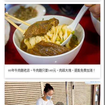
60年牛肉麵老店，牛肉麵只要140元，肉超大塊，還能免費加湯！