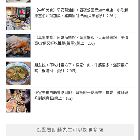
【中和美食】早安蔥油餅，四號公園旁50年老店，小吃超
厚重蔥油餅加蛋、豬肉餡餅推薦(菜單)(線上：361)
【萬里美食】阿嬌海鮮館，萬里蟹和巨大海鮮米粉，平價
高CP值又好吃推薦(菜單)(線上：260)
朋友說，不吃林東方了，這家牛肉、牛筋更多，湯頭更好
喝，很隱密！(線上：205)
便宜牛排自助餐吃到飽，拜託餓一點再來，快要百種料理
吃到飽真狂(線上：182)
點擊贊助趙先生可以探更多店