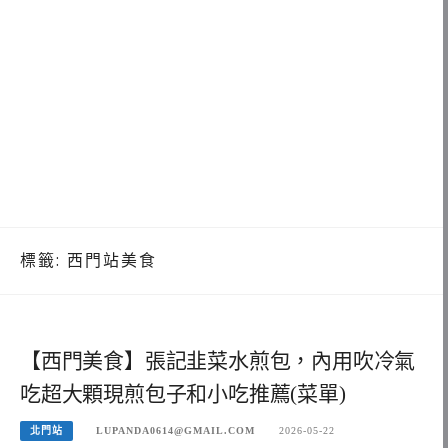
標籤:
西門站美食
【西門美食】張記韭菜水煎包，內用吹冷氣
吃超大顆現煎包子和小吃推薦(菜單)
北門站
LUPANDA0614@GMAIL.COM
2026-05-22