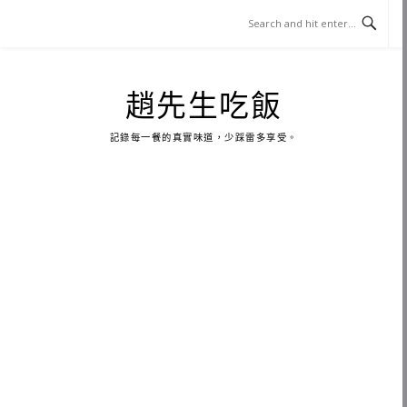
Skip
to
content
趙先生吃飯
記錄每一餐的真實味道，少踩雷多享受。