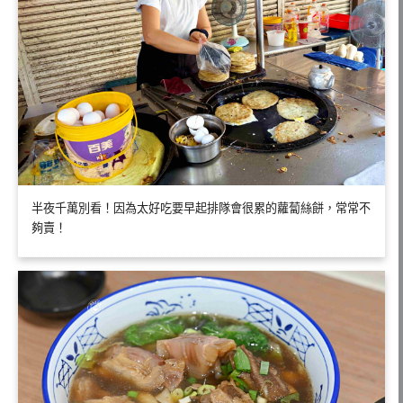
半夜千萬別看！因為太好吃要早起排隊會很累的蘿蔔絲餅，常常不
夠賣！