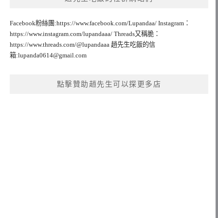
Facebook粉絲團:https://www.facebook.com/Lupandaa/ Instagram：
https://www.instagram.com/lupandaaa/ Threads又稱脆：
https://www.threads.com/@lupandaaa 趙先生吃飯的信
箱:
lupanda0614@gmail.com
點擊贊助趙先生可以探更多店