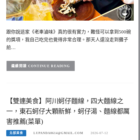
跟你說這家《老車滷味》真的很有實力，難怪可以拿到500碗
的獎項，我自己吃完也覺得非常合理。那天人還沒走到攤子
前…
CONTINUE READING
【雙連美食】阿川蚵仔麵線，四大麵線之
一，東石蚵仔大顆新鮮，蚵仔湯、麵線都厲
害推薦(菜單)
北部美食
LUPANDA0614@GMAIL.COM
2026-07-12