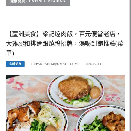
CONTINUE READING
【蘆洲美食】梁記焢肉飯，百元便當老店，
大雞腿和排骨跟燒鴨招牌，湯喝到飽推薦(菜
單)
北部美食
LUPANDA0614@GMAIL.COM
2026-07-14