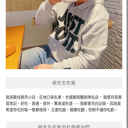
趙先生吃飯
我喜歡找巷弄小店、在地口袋名單，也偶爾挑戰排隊名店。 我堅持真實
寫食記，好吃、普通、意外、驚喜或失望——我都會坦白記錄，因為我
希望你花的每一餐都值得。 主要吃飯，偶爾吃麵；但絕不讓你吃虧。
趙先生吃飯的社群網站們