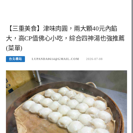
【三重美食】津味肉圓，兩大顆40元內餡
大，高CP值佛心小吃，綜合四神湯也強推薦
(菜單)
台北橋站
LUPANDA0614@GMAIL.COM
2026-07-08