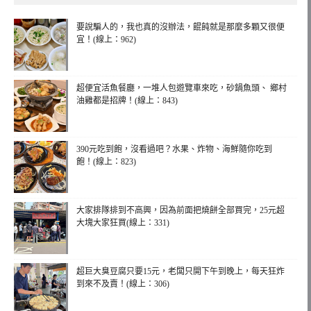
要說騙人的，我也真的沒辦法，餛飩就是那麼多顆又很便
宜！(線上：962)
超便宜活魚餐廳，一堆人包遊覽車來吃，砂鍋魚頭、 鄉村
油雞都是招牌！(線上：843)
390元吃到飽，沒看過吧？水果、炸物、海鮮隨你吃到
飽！(線上：823)
大家排隊排到不高興，因為前面把燒餅全部買完，25元超
大塊大家狂買(線上：331)
超巨大臭豆腐只要15元，老闆只開下午到晚上，每天狂炸
到來不及賣！(線上：306)