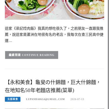
這家《梁記焢肉飯》我真的想吃很久了，之前朋友一直跟我推
薦，說這家是蘆洲在地很有名的老店，我每次在查三民高中捷
運…
CONTINUE READING
【永和美食】龜叟の什錦麵，巨大什錦麵，
在地知名50年老麵店推薦(菜單)
北部美食
LUPANDA0614@GMAIL.COM
2026-07-13