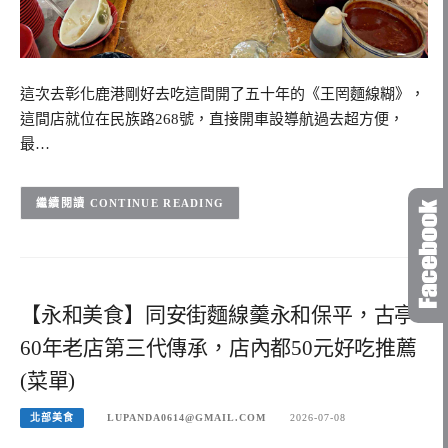
這次去彰化鹿港剛好去吃這間開了五十年的《王罔麵線糊》，
這間店就位在民族路268號，直接開車設導航過去超方便，
最…
CONTINUE READING
【永和美食】同安街麵線羹永和保平，古亭
60年老店第三代傳承，店內都50元好吃推薦
(菜單)
北部美食
LUPANDA0614@GMAIL.COM
2026-07-08