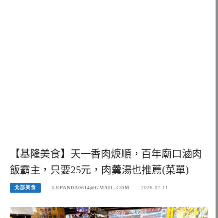
【基隆美食】天一香肉焿順，百年廟口滷肉
飯霸主，只要25元，肉羹湯也推薦(菜單)
北部美食
LUPANDA0614@GMAIL.COM
2026-07-11