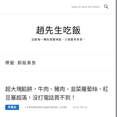
Skip
to
content
趙先生吃飯
記錄每一餐的真實味道，少踩雷多享受。
標籤:
銅板美食
超大塊餡餅，牛肉、豬肉、韭菜蘿蔔絲、紅
豆塞超滿，沒打電話買不到！
幸福站
LUPANDA0614@GMAIL.COM
2026-08-05