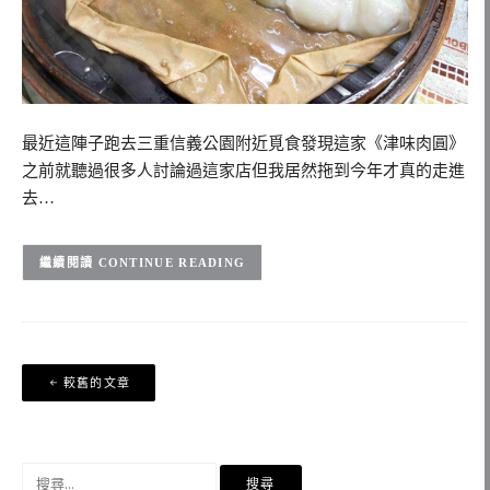
最近這陣子跑去三重信義公園附近覓食發現這家《津味肉圓》
之前就聽過很多人討論過這家店但我居然拖到今年才真的走進
去…
CONTINUE READING
文
較舊的文章
章
導
覽
搜