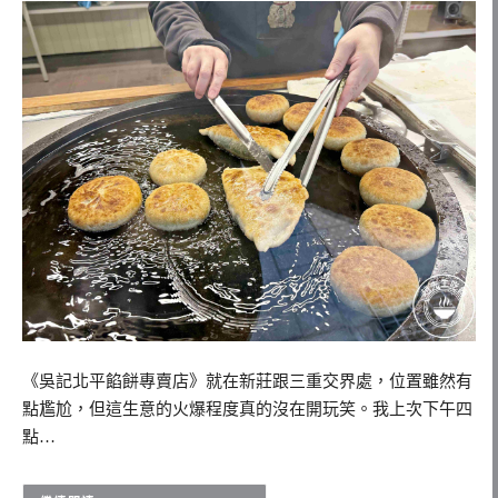
《吳記北平餡餅專賣店》就在新莊跟三重交界處，位置雖然有
點尷尬，但這生意的火爆程度真的沒在開玩笑。我上次下午四
點…