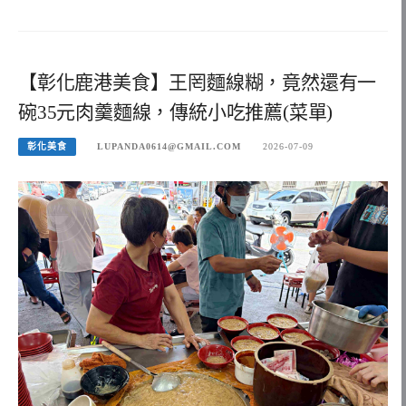
【彰化鹿港美食】王罔麵線糊，竟然還有一
碗35元肉羹麵線，傳統小吃推薦(菜單)
彰化美食
LUPANDA0614@GMAIL.COM
2026-07-09