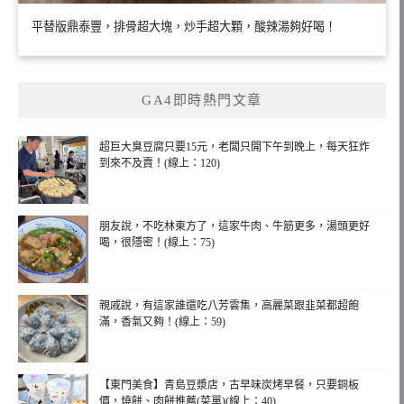
平替版鼎泰豐，排骨超大塊，炒手超大顆，酸辣湯夠好喝！
GA4即時熱門文章
超巨大臭豆腐只要15元，老闆只開下午到晚上，每天狂炸
到來不及賣！(線上：120)
朋友說，不吃林東方了，這家牛肉、牛筋更多，湯頭更好
喝，很隱密！(線上：75)
親戚說，有這家誰還吃八芳雲集，高麗菜跟韭菜都超飽
滿，香氣又夠！(線上：59)
【東門美食】青島豆漿店，古早味炭烤早餐，只要銅板
價，燒餅、肉餅推薦(菜單)(線上：40)