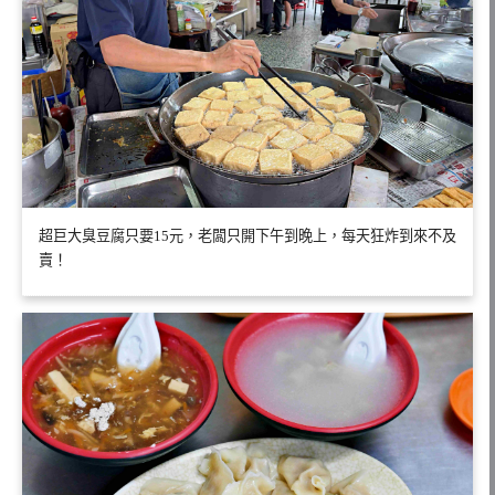
超巨大臭豆腐只要15元，老闆只開下午到晚上，每天狂炸到來不及
賣！