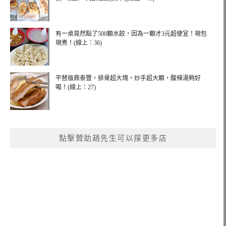
有一桌竟然點了500顆水餃，因為一顆才3元超便宜！現包
現煮！(線上：36)
平替版鼎泰豐，排骨超大塊，炒手超大顆，酸辣湯夠好
喝！(線上：27)
點擊贊助趙先生可以探更多店