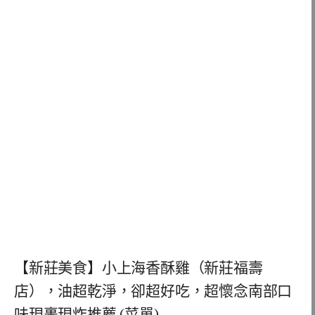
【新莊美食】小上海香酥雞（新莊福壽
店），油超乾淨，卻超好吃，超懷念南部口
味現裹現炸推薦 (菜單)