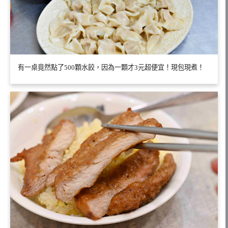
有一桌竟然點了500顆水餃，因為一顆才3元超便宜！現包現煮！