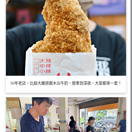
50年老店，比臉大雞排跟木瓜牛奶，營業到深夜，大家都來一套！