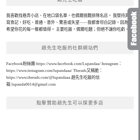
我喜歡找巷弄小店、在地口袋名單，也偶爾挑戰排隊名店。 我堅持真實
寫食記，好吃、普通、意外、驚喜或失望——我都會坦白記錄，因為我
希望你花的每一餐都值得。 主要吃飯，偶爾吃麵；但絕不讓你吃虧。
趙先生吃飯的社群網站們
Facebook粉絲團:https://www.facebook.com/Lupandaa/ Instagram：
https://www.instagram.com/lupandaaa/ Threads又稱脆：
https://www.threads.com/@lupandaaa 趙先生吃飯的信
箱:
lupanda0614@gmail.com
點擊贊助趙先生可以探更多店