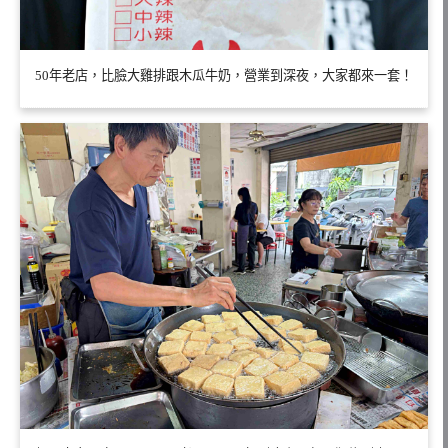
50年老店，比臉大雞排跟木瓜牛奶，營業到深夜，大家都來一套！