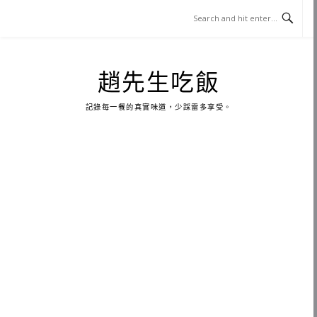
Skip
to
content
趙先生吃飯
記錄每一餐的真實味道，少踩雷多享受。