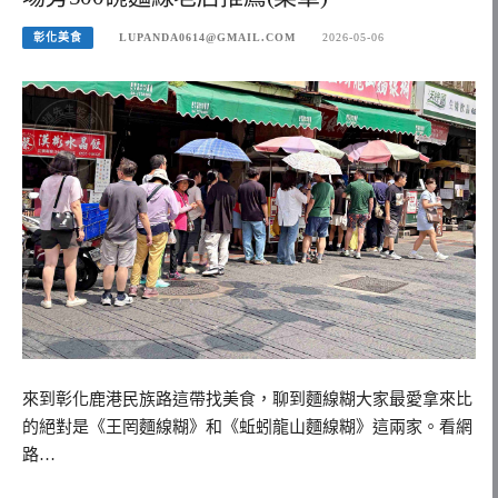
彰化美食
LUPANDA0614@GMAIL.COM
2026-05-06
來到彰化鹿港民族路這帶找美食，聊到麵線糊大家最愛拿來比
的絕對是《王罔麵線糊》和《蚯蚓龍山麵線糊》這兩家。看網
路…