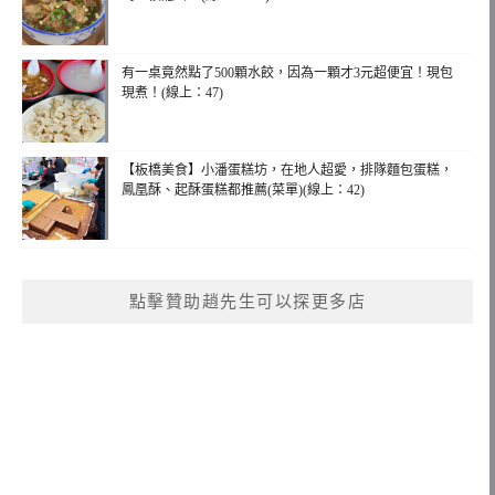
有一桌竟然點了500顆水餃，因為一顆才3元超便宜！現包
現煮！(線上：47)
【板橋美食】小潘蛋糕坊，在地人超愛，排隊麵包蛋糕，
鳳凰酥、起酥蛋糕都推薦(菜單)(線上：42)
點擊贊助趙先生可以探更多店