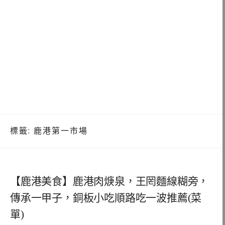
標籤:
鹿港第一市場
【鹿港美食】鹿港肉焿泉，王罔麵線糊旁，
傳承一甲子，銅板小吃順路吃一波推薦(菜
單)