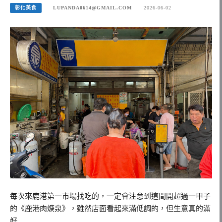
彰化美食
LUPANDA0614@GMAIL.COM
2026-06-02
每次來鹿港第一市場找吃的，一定會注意到這間開超過一甲子
的《鹿港肉焿泉》，雖然店面看起來滿低調的，但生意真的滿
好…