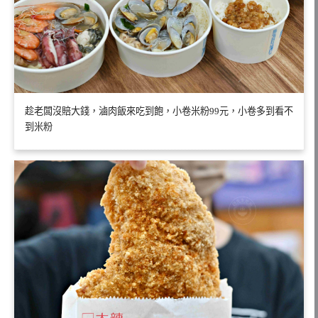
趁老闆沒賠大錢，滷肉飯來吃到飽，小卷米粉99元，小卷多到看不
到米粉