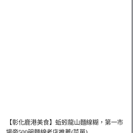
【彰化鹿港美食】蚯蚓龍山麵線糊，第一市
場旁500碗麵線老店推薦(菜單)