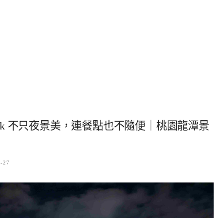
n Peak 不只夜景美，連餐點也不隨便｜桃園龍潭景
6-27