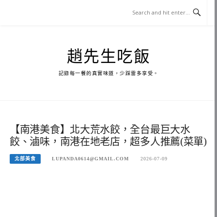
Skip
to
content
趙先生吃飯
記錄每一餐的真實味道，少踩雷多享受。
【南港美食】北大荒水餃，全台最巨大水
餃、滷味，南港在地老店，超多人推薦(菜單)
北部美食
LUPANDA0614@GMAIL.COM
2026-07-09