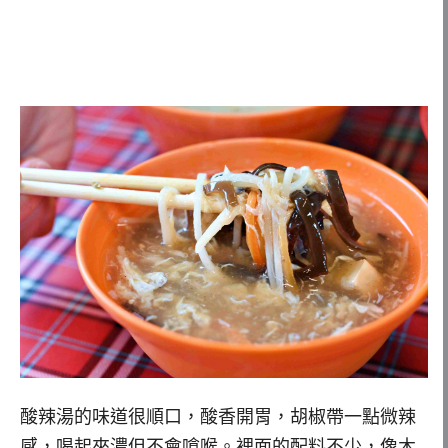
酸辣湯的味道很順口，酸香開胃，胡椒帶一點微辣
感，喝起來濃但不會嗆喉。裡面的配料不少，像木