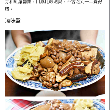
芽和紅蘿蔔絲，口感比較清爽，不會吃到一半覺得
膩。
滷味盤