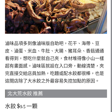
滷味品項多到像滷味版自助吧，花干、海帶、豆
皮、滷蛋、米血、牛肚、大腸、豬耳朵、香菇通通
看得到，想吃什麼就自己夾，食材堆得像小山一樣
超有畫面感。滷味區就設在入口旁，動線清楚，夾
完直接交給店員加熱，吃麵或配水餃都很棒，也是
這間店除了大水餃之外最容易失控加點的原因。
北大荒水餃 推薦
水餃 $9.5 一顆