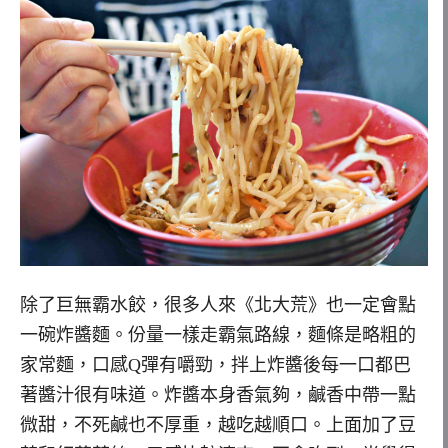
除了巨無霸水餃，很多人來《北大荒》也一定會點
一碗炸醬麵。份量一樣走霸氣路線，麵條是略粗的
家常麵，口感Q彈有嚼勁，拌上炸醬後每一口都巴
著醬汁很有味道。炸醬本身香氣夠，鹹香中帶一點
微甜，不死鹹也不厚重，越吃越順口。上面加了豆