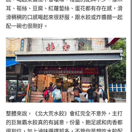
耳、筍絲、豆腐、紅蘿蔔絲、蛋花都有存在感，滑
滑稠稠的口感喝起來很舒服，跟水餃或炸醬麵一起
配一碗也很剛好。
整體來說，《北大荒水餃》會紅完全不意外，主打
的巨無霸水餃真的有誠意，份量、飽足感和肉香都
很到位，加上滷味選擇超多，不管你是想吃水餃配