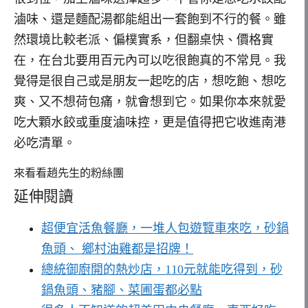
滷味、還是麵配湯都能組出一套飽到不行的餐。雖
然環境比較老派、偏樸實系，但翻桌快、價格實
在，在台北要用百元內可以吃很飽真的不常見。我
覺得是很自己或是朋友一起吃的店，想吃飽、想吃
爽、又不想荷包痛，就會想到它。如果你本來就愛
吃大顆水餃或重度滷味控，更是值得把它收進南港
必吃清單。
來看看趙先生的粉絲團
延伸閱讀
超便宜活魚餐廳，一堆人包遊覽車來吃，砂鍋
魚頭、 鄉村油雞都是招牌！
總統御廚開的熱炒店，110元就能吃得到，砂
鍋魚頭、豬腳、菜圃蛋都必點