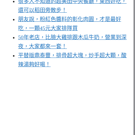
很多人不知道的超美田中央餐廳，東西好吃，
還可以稻田旁散步！
朋友說，粉紅色醬料的彰化肉圓，才是最好
吃，一顆45元大家排隊買
50年老店，比臉大雞排跟木瓜牛奶，營業到深
夜，大家都來一套！
平替版鼎泰豐，排骨超大塊，炒手超大顆，酸
辣湯夠好喝！