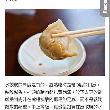
水餃皮的厚度是有的，趁熱吃時是帶Q度的口感，
越咬越香。裡頭的豬肉餡扎實飽滿，咬下去真的能
感受到肉汁在嘴裡擴散的那種飽足感，而不是鬆鬆
散散的類型。中上等級、靠份量跟實在感取勝的水