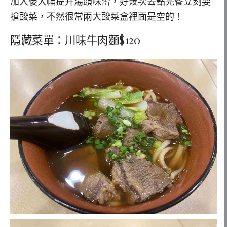
加入後大幅提升湯頭味蕾，好幾次去點完餐立刻要
搶酸菜，不然很常兩大酸菜盒裡面是空的！
隱藏菜單：川味牛肉麵$120