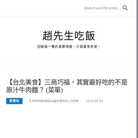
Skip
to
content
趙先生吃飯
記錄每一餐的真實味道，少踩雷多享受。
【台北美食】三商巧福，其實最好吃的不是
原汁牛肉麵？ (菜單)
昆陽站
LUPANDA0614@GMAIL.COM
2023-06-04