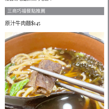
三商巧福餐點推薦
原汁牛肉麵$145