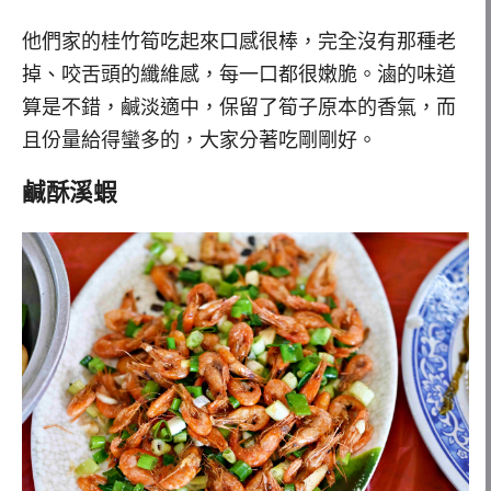
他們家的桂竹筍吃起來口感很棒，完全沒有那種老
掉、咬舌頭的纖維感，每一口都很嫩脆。滷的味道
算是不錯，鹹淡適中，保留了筍子原本的香氣，而
且份量給得蠻多的，大家分著吃剛剛好。
鹹酥溪蝦