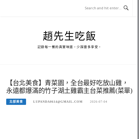
Skip
to
content
趙先生吃飯
記錄每一餐的真實味道，少踩雷多享受。
【台北美食】青菜園，全台最好吃放山雞，
永遠都爆滿的竹子湖土雞霸主台菜推薦(菜單)
北部美食
LUPANDA0614@GMAIL.COM
2026-07-04