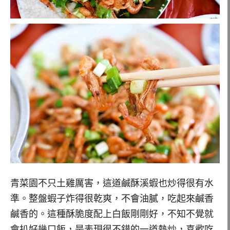
青菜園不只土雞厲害，這道鹹酥溪蝦也炒得很有水
準。整盤蝦子炸得很乾爽，不會油膩，吃起來鹹香
鹹香的。這種酥脆度配上白飯剛剛好，不知不覺就
會扒好幾口飯，是表現很不錯的一道熱炒，喜歡吃