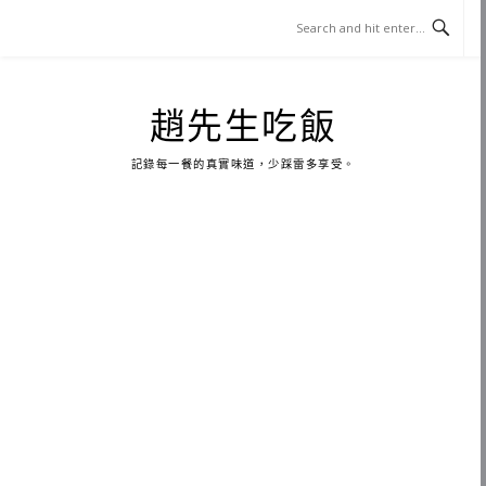
Skip
to
content
趙先生吃飯
記錄每一餐的真實味道，少踩雷多享受。