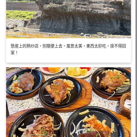
懸崖上的熱炒店，別隨便上去，風景太美，東西太好吃，捨不得回
家！