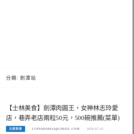
分類:
劍潭站
【士林美食】劍潭肉圓王，女神林志玲愛
店，巷弄老店兩粒50元，500碗推薦(菜單)
北部美食
LUPANDA0614@GMAIL.COM
2026-07-23