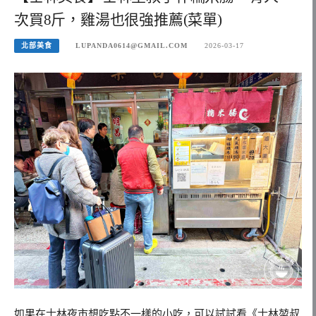
次買8斤，雞湯也很強推薦(菜單)
北部美食
LUPANDA0614@GMAIL.COM
2026-03-17
如果在士林夜市想吃點不一樣的小吃，可以試試看《士林堃叔