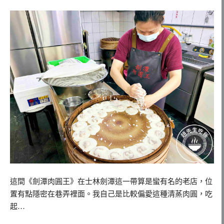
這間《劍潭肉圓王》在士林劍潭這一帶算是蠻有名的老店，位
置有點隱密在巷弄裡面。我自己是比較偏愛這種清蒸肉圓，吃
起…