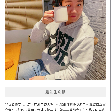
趙先生吃飯
我喜歡找巷弄小店、在地口袋名單，也偶爾挑戰排隊名店。 我堅持真實
寫食記，好吃、普通、意外、驚喜或失望——我都會坦白記錄，因為我