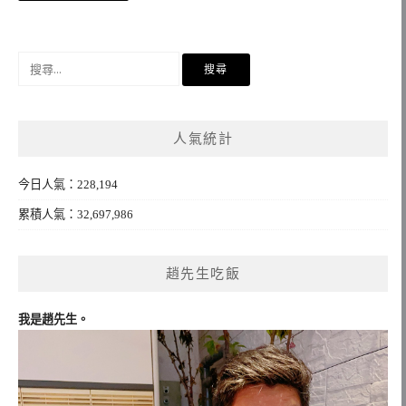
章
導
覽
搜
尋
關
鍵
人氣統計
字:
今日人氣：228,194
累積人氣：32,697,986
趙先生吃飯
我是趙先生。