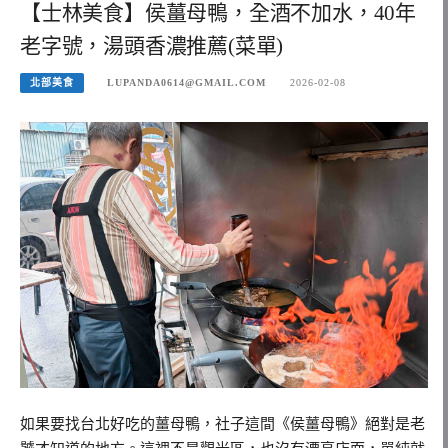
【士林美食】侯薑母鴨，全酒不加水，40年
老字號，湯頭香濃推薦(菜單)
北部美食
LUPANDA0614@GMAIL.COM
2026-02-08
如果要找台北好吃的薑母鴨，社子這間《侯薑母鴨》絕對是老