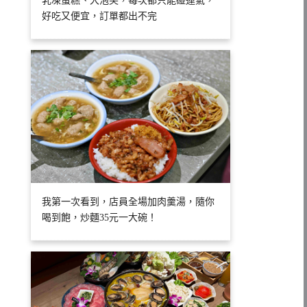
乳凍蛋糕、大泡芙，每次都只能碰運氣，
好吃又便宜，訂單都出不完
我第一次看到，店員全場加肉羹湯，隨你
喝到飽，炒麵35元一大碗！