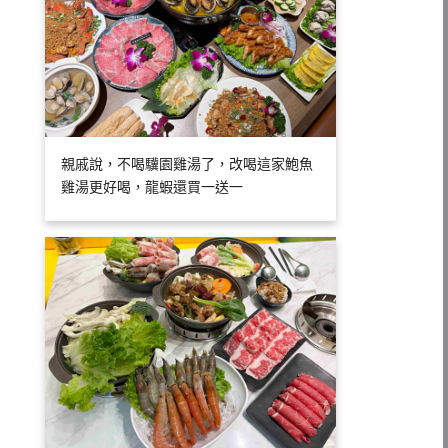
親戚說，不喝驥園雞湯了，改喝這家鮑魚
雞湯更好喝，龍蝦還買一送一