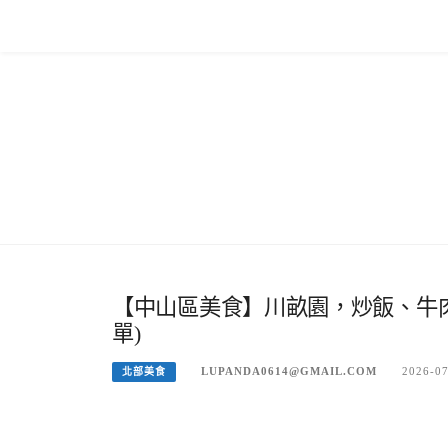
Skip
to
content
【中山區美食】川畝園，炒飯、牛
單)
LUPANDA0614@GMAIL.COM
2026-0
北部美食