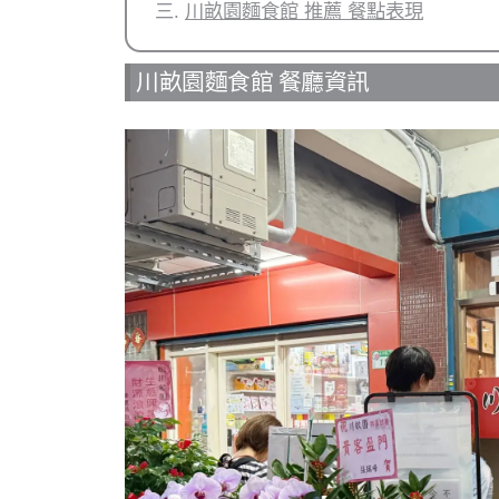
川畝園麵食館 推薦 餐點表現
川畝園麵食館 餐廳資訊