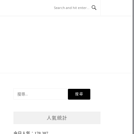
搜
尋
關
鍵
人氣統計
字:
今日人氣：178,387