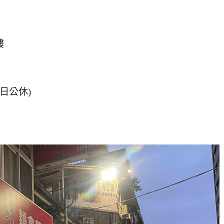
樓
(週日公休)