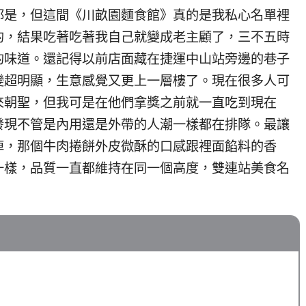
都是，但這間《川畝園麵食館》真的是我私心名單裡
的，結果吃著吃著我自己就變成老主顧了，三不五時
的味道。還記得以前店面藏在捷運中山站旁邊的巷子
變超明顯，生意感覺又更上一層樓了。現在很多人可
來朝聖，但我可是在他們拿獎之前就一直吃到現在
發現不管是內用還是外帶的人潮一樣都在排隊。最讓
掉，那個牛肉捲餅外皮微酥的口感跟裡面餡料的香
一樣，品質一直都維持在同一個高度，雙連站美食名