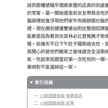
說到那種號稱平價鼎泰豐的店真的到處
的常客。最一開始還是前女友帶我去吃
腦袋裡就會浮現他們家牛肉捲餅跟炒飯
裡，現在搬到捷運雙連站附近整個招牌
能都是因為看到米其林必比登推薦才跑
喔。前幾天平日下午肚子餓跑過去吃，
我開心的是他們搬家之後味道完全沒跑
氣，吃起來就跟當初第一次吃到的一模
單絕對不能漏掉這一家。
索引目錄
川畝園麵食館 餐廳資訊
川畝園麵食館 菜單