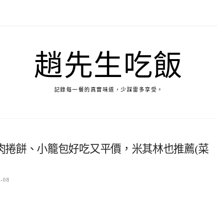
趙先生吃飯
記錄每一餐的真實味道，少踩雷多享受。
肉捲餅、小籠包好吃又平價，米其林也推薦(菜
7-08